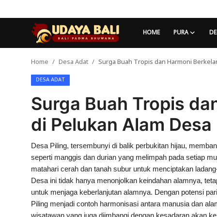
HOME
PURA
DE
Home
Desa Adat
Surga Buah Tropis dan Harmoni Berkelan
Home
DESA ADAT
Pura
Surga Buah Tropis da
Desa Adat
di Pelukan Alam Desa 
Tradisi
Desa Piling, tersembunyi di balik perbukitan hijau, mem
Kearifan lokal
seperti manggis dan durian yang melimpah pada setiap m
Alam Bali
matahari cerah dan tanah subur untuk menciptakan ladang
Desa ini tidak hanya menonjolkan keindahan alamnya, teta
Seni
untuk menjaga keberlanjutan alamnya. Dengan potensi par
Piling menjadi contoh harmonisasi antara manusia dan a
Kisah
wisatawan yang juga diimbangi dengan kesadaran akan keb