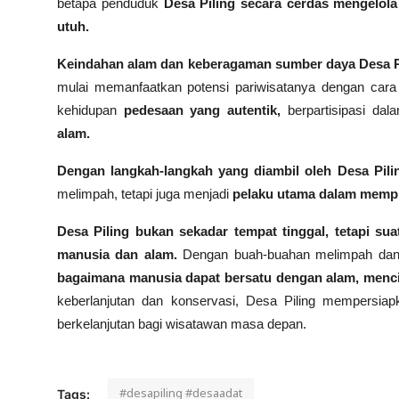
betapa penduduk
Desa Piling secara cerdas mengelol
utuh.
Keindahan alam dan keberagaman sumber daya Desa Pil
mulai memanfaatkan potensi pariwisatanya dengan cara
kehidupan
pedesaan yang autentik,
berpartisipasi dal
alam.
Dengan langkah-langkah yang diambil oleh Desa Pili
melimpah, tetapi juga menjadi
pelaku utama dalam mempr
Desa Piling bukan sekadar tempat tinggal, tetapi sua
manusia dan alam.
Dengan buah-buahan melimpah dan p
bagaimana manusia dapat bersatu dengan alam, menci
keberlanjutan dan konservasi, Desa Piling mempersiap
berkelanjutan bagi wisatawan masa depan.
#desapiling #desaadat
Tags: