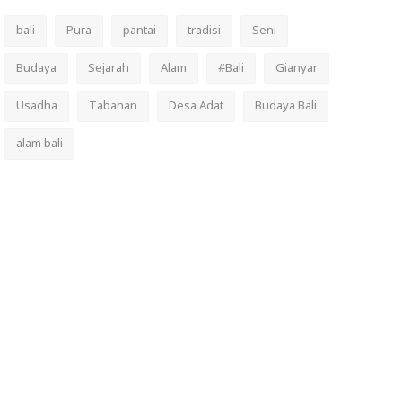
bali
Pura
pantai
tradisi
Seni
Budaya
Sejarah
Alam
#Bali
Gianyar
Usadha
Tabanan
Desa Adat
Budaya Bali
alam bali