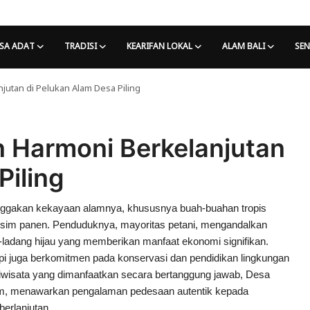
SA ADAT
TRADISI
KEARIFAN LOKAL
ALAM BALI
SEN
jutan di Pelukan Alam Desa Piling
n Harmoni Berkelanjutan
Piling
banggakan kekayaan alamnya, khususnya buah-buahan tropis
usim panen. Penduduknya, mayoritas petani, mengandalkan
-ladang hijau yang memberikan manfaat ekonomi signifikan.
pi juga berkomitmen pada konservasi dan pendidikan lingkungan
iwisata yang dimanfaatkan secara bertanggung jawab, Desa
lam, menawarkan pengalaman pedesaan autentik kepada
erlanjutan.