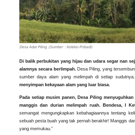
Desa Adat Piling (Sumber : Koleksi Pribadi)
Di balik perbukitan yang hijau dan udara segar nan s
alamnya secara berlimpah.
Desa Piling, yang tersembuny
sumber daya alam yang melimpah di setiap sudutnya
menyimpan kekayaan alam yang luar biasa.
Pada setiap musim panen, Desa Piling menyuguhkan p
manggis dan durian melimpah ruah.
Bendesa, I Ke
semangat mengungkapkan kebahagiaannya tentang kelim
sebuah pesta buah yang tak pernah berakhir! Manggis da
yang memukau."