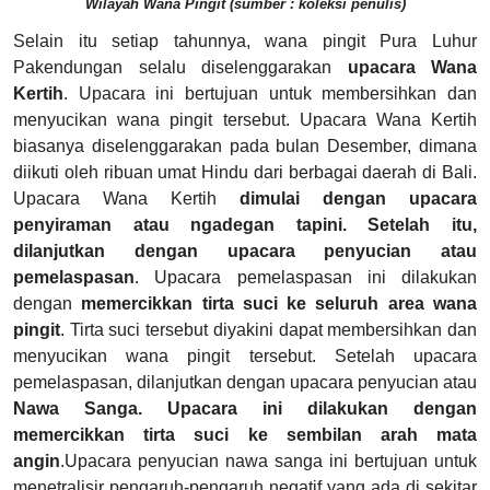
Wilayah Wana Pingit (sumber : koleksi penulis)
Selain itu setiap tahunnya, wana pingit Pura Luhur
Pakendungan selalu diselenggarakan
upacara Wana
Kertih
. Upacara ini bertujuan untuk membersihkan dan
menyucikan wana pingit tersebut. Upacara Wana Kertih
biasanya diselenggarakan pada bulan Desember, dimana
diikuti oleh ribuan umat Hindu dari berbagai daerah di Bali.
Upacara Wana Kertih
dimulai dengan upacara
penyiraman atau ngadegan tapini. Setelah itu,
dilanjutkan dengan upacara penyucian atau
pemelaspasan
.
Upacara pemelaspasan ini dilakukan
dengan
memercikkan tirta suci ke seluruh area wana
pingit
. Tirta suci tersebut diyakini dapat membersihkan dan
menyucikan wana pingit tersebut. Setelah upacara
pemelaspasan, dilanjutkan dengan upacara penyucian atau
Nawa Sanga. Upacara ini dilakukan dengan
memercikkan tirta suci ke sembilan arah mata
angin
.Upacara penyucian nawa sanga ini bertujuan untuk
menetralisir pengaruh-pengaruh negatif yang ada di sekitar