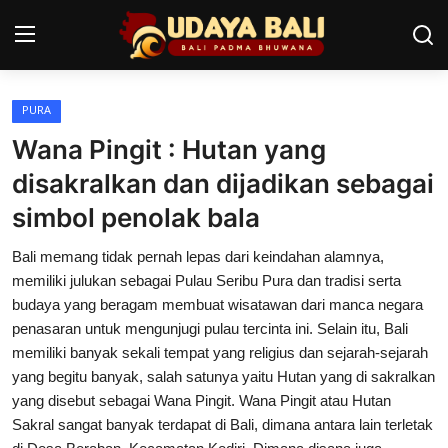
PURA
Home
Wana Pingit : Hutan yang
Pura
disakralkan dan dijadikan sebagai
simbol penolak bala
Desa Adat
Bali memang tidak pernah lepas dari keindahan alamnya,
Tradisi
memiliki julukan sebagai Pulau Seribu Pura dan tradisi serta
Kearifan lokal
budaya yang beragam membuat wisatawan dari manca negara
penasaran untuk mengunjugi pulau tercinta ini. Selain itu, Bali
Alam Bali
memiliki banyak sekali tempat yang religius dan sejarah-sejarah
yang begitu banyak, salah satunya yaitu Hutan yang di sakralkan
Seni
yang disebut sebagai Wana Pingit. Wana Pingit atau Hutan
Sakral sangat banyak terdapat di Bali, dimana antara lain terletak
Kisah