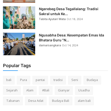
Ngerebeg Desa Tegallalang: Tradisi
Sakral untuk Ke...
Tabita Ayutari Wata
Oct 18, 2024
Ngusabha Desa: Kesempatan Emas Ida
Bhatara Guru "N...
damarsangkara
Oct 14, 2024
Popular Tags
bali
Pura
pantai
tradisi
Seni
Budaya
Sejarah
Alam
#Bali
Gianyar
Usadha
Tabanan
Desa Adat
Budaya Bali
alam bali