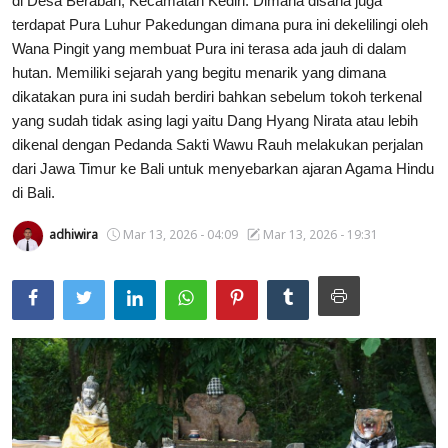
di Desa Beraban, Kecamatan Kediri. Dimana disana juga
terdapat Pura Luhur Pakedungan dimana pura ini dekelilingi oleh
Usadha
Wana Pingit yang membuat Pura ini terasa ada jauh di dalam
hutan. Memiliki sejarah yang begitu menarik yang dimana
Indonesia
dikatakan pura ini sudah berdiri bahkan sebelum tokoh terkenal
yang sudah tidak asing lagi yaitu Dang Hyang Nirata atau lebih
dikenal dengan Pedanda Sakti Wawu Rauh melakukan perjalan
dari Jawa Timur ke Bali untuk menyebarkan ajaran Agama Hindu
di Bali.
adhiwira
Mar 13, 2026 - 04:09
Mar 13, 2026 - 19:31