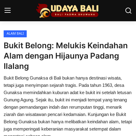
ALAM BALI
Home
Bukit Belong: Melukis Keindahan
Pura
Alam dengan Hijaunya Padang
Ilalang
Desa Adat
Bukit Belong Gunaksa di Bali bukan hanya destinasi wisata,
Tradisi
tetapi juga menyimpan sejarah tragis. Pada tahun 1963, desa
Kearifan lokal
Gunaksa memindahkan kuburan adat ke bukit ini setelah letusan
Gunung Agung. Sejak itu, bukit ini menjadi tempat yang tenang
Alam Bali
dengan pemandangan indah dan rerumputan tinggi, menarik
ziarah dan wisatawan pencari kedamaian. Kunjungan ke Bukit
Seni
Belong Gunaksa bukan hanya melibatkan keindahan alam, tetapi
juga memperingati keberanian masyarakat setempat dalam
Kisah