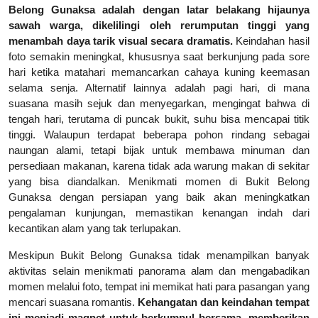
Belong Gunaksa adalah dengan latar belakang hijaunya
sawah warga, dikelilingi oleh rerumputan tinggi yang
menambah daya tarik visual secara dramatis.
Keindahan hasil
foto semakin meningkat, khususnya saat berkunjung pada sore
hari ketika matahari memancarkan cahaya kuning keemasan
selama senja. Alternatif lainnya adalah pagi hari, di mana
suasana masih sejuk dan menyegarkan, mengingat bahwa di
tengah hari, terutama di puncak bukit, suhu bisa mencapai titik
tinggi. Walaupun terdapat beberapa pohon rindang sebagai
naungan alami, tetapi bijak untuk membawa minuman dan
persediaan makanan, karena tidak ada warung makan di sekitar
yang bisa diandalkan. Menikmati momen di Bukit Belong
Gunaksa dengan persiapan yang baik akan meningkatkan
pengalaman kunjungan, memastikan kenangan indah dari
kecantikan alam yang tak terlupakan.
Meskipun Bukit Belong Gunaksa tidak menampilkan banyak
aktivitas selain menikmati panorama alam dan mengabadikan
momen melalui foto, tempat ini memikat hati para pasangan yang
mencari suasana romantis.
Kehangatan dan keindahan tempat
ini menjadi magnet untuk berkumpul bersama, memberikan