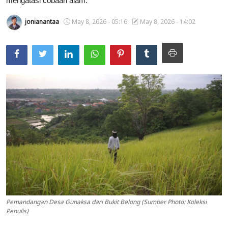
mengatasi cobaan alam.
Usadha
jonianantaa
May 8, 2026 - 05:16
May 8, 2026 - 14:02
Indonesia
Pemandangan Desa Gunaksa dari Bukit Belong (Sumber Photo: Koleksi
Penulis)