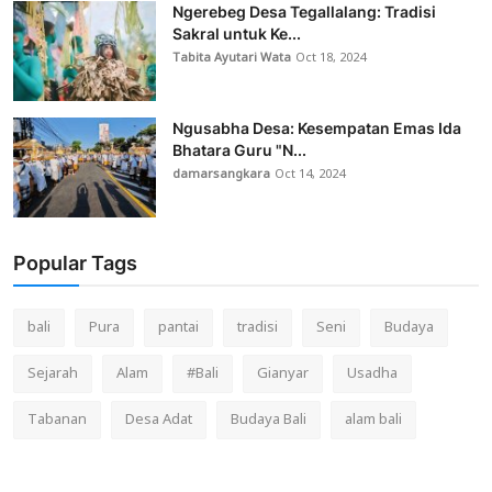
Ngerebeg Desa Tegallalang: Tradisi
Sakral untuk Ke...
Tabita Ayutari Wata
Oct 18, 2024
Ngusabha Desa: Kesempatan Emas Ida
Bhatara Guru "N...
damarsangkara
Oct 14, 2024
Popular Tags
bali
Pura
pantai
tradisi
Seni
Budaya
Sejarah
Alam
#Bali
Gianyar
Usadha
Tabanan
Desa Adat
Budaya Bali
alam bali