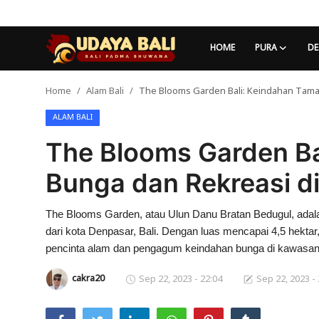
HOME
PURA
DE
Home
Alam Bali
The Blooms Garden Bali: Keindahan Tama
Home
ALAM BALI
Pura
The Blooms Garden Ba
Desa Adat
Bunga dan Rekreasi d
Tradisi
The Blooms Garden, atau Ulun Danu Bratan Bedugul, adalah
Kearifan lokal
dari kota Denpasar, Bali. Dengan luas mencapai 4,5 hektar,
Alam Bali
pencinta alam dan pengagum keindahan bunga di kawasan
cakra20
Sep 22, 2023 - 22:04
Sep 22, 2023 - 
Seni
Kisah