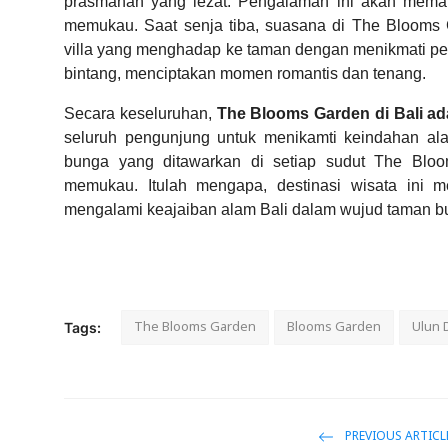
prasmanan yang lezat. Pengalaman ini akan memanj
memukau. Saat senja tiba, suasana di The Blooms 
villa yang menghadap ke taman dengan menikmati p
bintang, menciptakan momen romantis dan tenang.
Secara keseluruhan,
The Blooms Garden di Bali a
seluruh pengunjung untuk menikamti keindahan a
bunga yang ditawarkan di setiap sudut The Bl
memukau. Itulah mengapa, destinasi wisata ini me
mengalami keajaiban alam Bali dalam wujud taman
The Blooms Garden
Blooms Garden
Ulun 
Tags:
PREVIOUS ARTICL