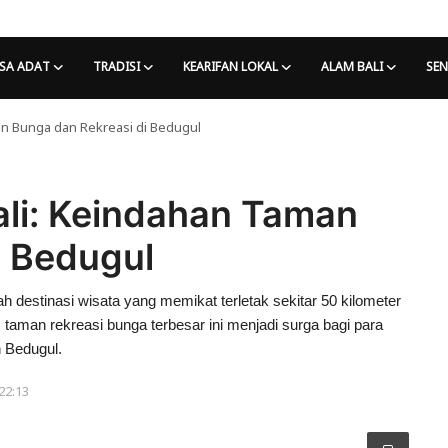
SA ADAT
TRADISI
KEARIFAN LOKAL
ALAM BALI
SEN
n Bunga dan Rekreasi di Bedugul
li: Keindahan Taman
i Bedugul
 destinasi wisata yang memikat terletak sekitar 50 kilometer
 taman rekreasi bunga terbesar ini menjadi surga bagi para
 Bedugul.
22:13