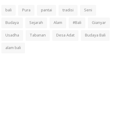
bali
Pura
pantai
tradisi
Seni
Budaya
Sejarah
Alam
#Bali
Gianyar
Usadha
Tabanan
Desa Adat
Budaya Bali
alam bali