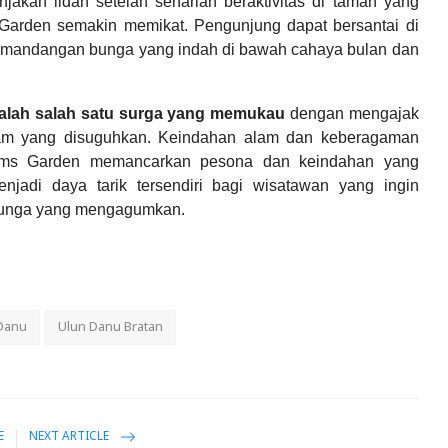
akan lidah setelah seharian beraktivitas di taman yang
Garden semakin memikat. Pengunjung dapat bersantai di
emandangan bunga yang indah di bawah cahaya bulan dan
dalah salah satu surga yang memukau
dengan mengajak
lam yang disuguhkan. Keindahan alam dan keberagaman
ooms Garden memancarkan pesona dan keindahan yang
njadi daya tarik tersendiri bagi wisatawan yang ingin
 bunga yang mengagumkan.
Danu
Ulun Danu Bratan
E
NEXT ARTICLE