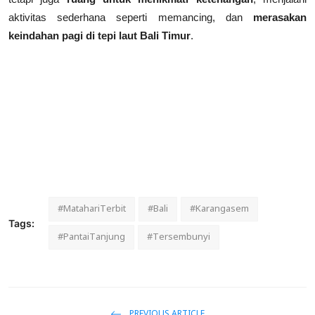
aktivitas sederhana seperti memancing, dan
merasakan
keindahan pagi di tepi laut Bali Timur
.
#MatahariTerbit
#Bali
#Karangasem
Tags:
#PantaiTanjung
#Tersembunyi
PREVIOUS ARTICLE