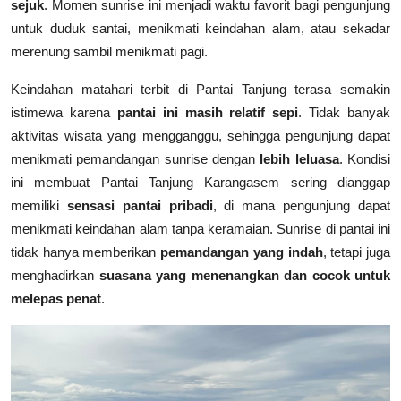
sejuk
. Momen sunrise ini menjadi waktu favorit bagi pengunjung
untuk duduk santai, menikmati keindahan alam, atau sekadar
merenung sambil menikmati pagi.
Keindahan matahari terbit di Pantai Tanjung terasa semakin
istimewa karena
pantai ini masih relatif sepi
. Tidak banyak
aktivitas wisata yang mengganggu, sehingga pengunjung dapat
menikmati pemandangan sunrise dengan
lebih leluasa
. Kondisi
ini membuat Pantai Tanjung Karangasem sering dianggap
memiliki
sensasi pantai pribadi
, di mana pengunjung dapat
menikmati keindahan alam tanpa keramaian. Sunrise di pantai ini
tidak hanya memberikan
pemandangan yang indah
, tetapi juga
menghadirkan
suasana yang menenangkan dan cocok untuk
melepas penat
.