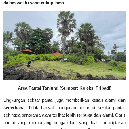
dalam waktu yang cukup lama
.
Area Pantai Tanjung (Sumber: Koleksi Pribadi)
Lingkungan sekitar pantai juga memberikan
kesan alami dan
sederhana
. Tidak banyak bangunan besar di sekitar pantai,
sehingga panorama alam terlihat
lebih terbuka dan alami
. Garis
pantai yang memanjang dengan laut yang luas menciptakan