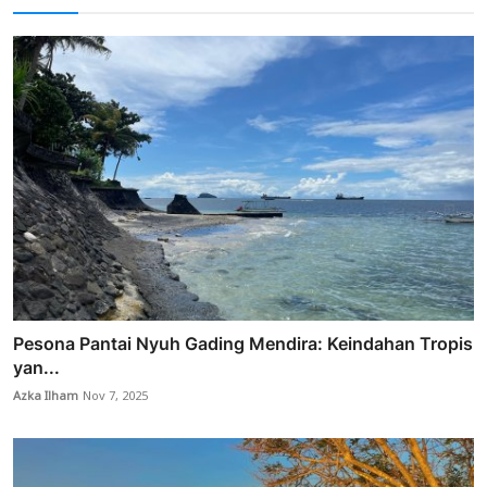
Pesona Pantai Nyuh Gading Mendira: Keindahan Tropis
yan...
Azka Ilham
Nov 7, 2025