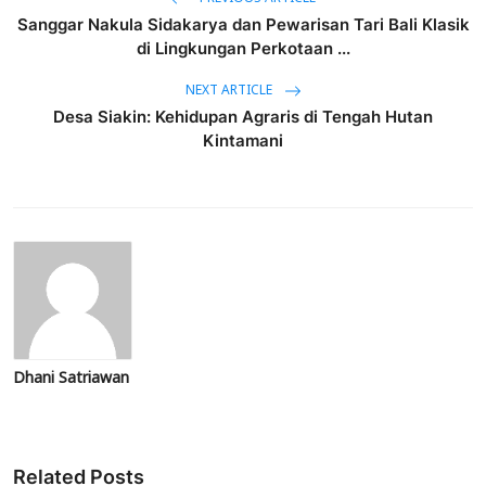
Sanggar Nakula Sidakarya dan Pewarisan Tari Bali Klasik
di Lingkungan Perkotaan ...
NEXT ARTICLE
Desa Siakin: Kehidupan Agraris di Tengah Hutan
Kintamani
Dhani Satriawan
Related Posts