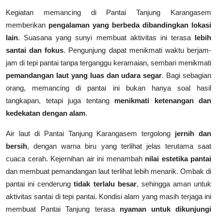
Kegiatan memancing di Pantai Tanjung Karangasem
memberikan
pengalaman yang berbeda dibandingkan lokasi
lain
. Suasana yang sunyi membuat aktivitas ini terasa
lebih
santai dan fokus
. Pengunjung dapat menikmati waktu berjam-
jam di tepi pantai tanpa terganggu keramaian, sembari menikmati
pemandangan laut yang luas dan udara segar
. Bagi sebagian
orang, memancing di pantai ini bukan hanya soal hasil
tangkapan, tetapi juga tentang
menikmati ketenangan dan
kedekatan dengan alam
.
Air laut di Pantai Tanjung Karangasem tergolong
jernih dan
bersih
, dengan warna biru yang terlihat jelas terutama saat
cuaca cerah. Kejernihan air ini menambah
nilai estetika pantai
dan membuat pemandangan laut terlihat lebih menarik. Ombak di
pantai ini cenderung
tidak terlalu besar
, sehingga aman untuk
aktivitas santai di tepi pantai. Kondisi alam yang masih terjaga ini
membuat Pantai Tanjung terasa
nyaman untuk dikunjungi