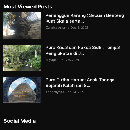
Most Viewed Posts
Penunggun Karang : Sebuah Benteng
Kuat Skala serta...
Candra Arisma
Dec 6, 2023
Pura Kedatuan Raksa Sidhi: Tempat
Penglukatan di J...
aryaprm
May 5, 2024
Pura Tirtha Harum: Anak Tangga
Sejarah Kelahiran S...
sangraynor
Sep 24, 2023
Social Media