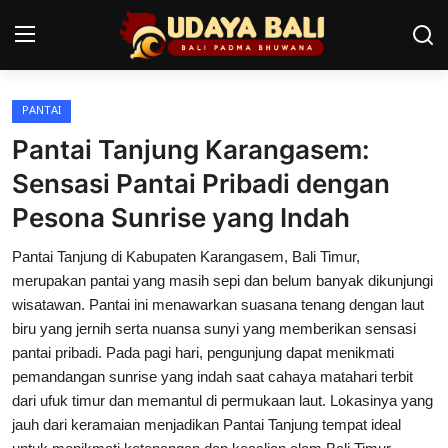
PANTAI
Home
Pantai Tanjung Karangasem:
Pura
Sensasi Pantai Pribadi dengan
Pesona Sunrise yang Indah
Desa Adat
Pantai Tanjung di Kabupaten Karangasem, Bali Timur,
Tradisi
merupakan pantai yang masih sepi dan belum banyak dikunjungi
Kearifan lokal
wisatawan. Pantai ini menawarkan suasana tenang dengan laut
biru yang jernih serta nuansa sunyi yang memberikan sensasi
Alam Bali
pantai pribadi. Pada pagi hari, pengunjung dapat menikmati
pemandangan sunrise yang indah saat cahaya matahari terbit
Seni
dari ufuk timur dan memantul di permukaan laut. Lokasinya yang
jauh dari keramaian menjadikan Pantai Tanjung tempat ideal
Kisah