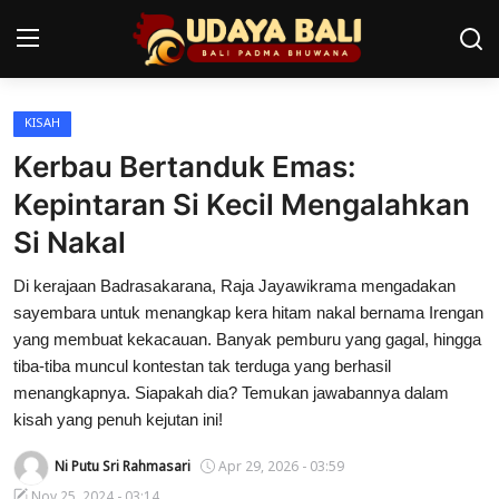
KISAH
Home
Kerbau Bertanduk Emas:
Pura
Kepintaran Si Kecil Mengalahkan
Si Nakal
Desa Adat
Di kerajaan Badrasakarana, Raja Jayawikrama mengadakan
Tradisi
sayembara untuk menangkap kera hitam nakal bernama Irengan
Kearifan lokal
yang membuat kekacauan. Banyak pemburu yang gagal, hingga
tiba-tiba muncul kontestan tak terduga yang berhasil
Alam Bali
menangkapnya. Siapakah dia? Temukan jawabannya dalam
kisah yang penuh kejutan ini!
Seni
Ni Putu Sri Rahmasari
Apr 29, 2026 - 03:59
Kisah
Nov 25, 2024 - 03:14