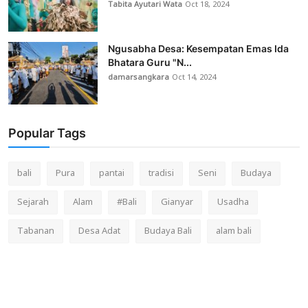
Tabita Ayutari Wata
Oct 18, 2024
Ngusabha Desa: Kesempatan Emas Ida
Bhatara Guru "N...
damarsangkara
Oct 14, 2024
Popular Tags
bali
Pura
pantai
tradisi
Seni
Budaya
Sejarah
Alam
#Bali
Gianyar
Usadha
Tabanan
Desa Adat
Budaya Bali
alam bali