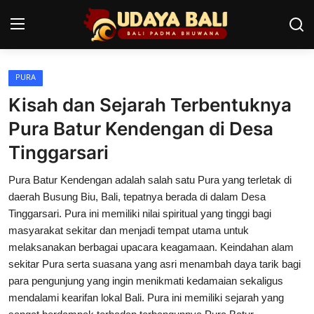
PURA
Home
Kisah dan Sejarah Terbentuknya
Pura
Pura Batur Kendengan di Desa
Tinggarsari
Desa Adat
Pura Batur Kendengan adalah salah satu Pura yang terletak di
Tradisi
daerah Busung Biu, Bali, tepatnya berada di dalam Desa
Kearifan lokal
Tinggarsari. Pura ini memiliki nilai spiritual yang tinggi bagi
masyarakat sekitar dan menjadi tempat utama untuk
Alam Bali
melaksanakan berbagai upacara keagamaan. Keindahan alam
sekitar Pura serta suasana yang asri menambah daya tarik bagi
Seni
para pengunjung yang ingin menikmati kedamaian sekaligus
mendalami kearifan lokal Bali. Pura ini memiliki sejarah yang
Kisah