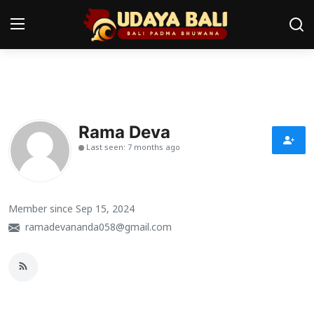
Home
Pura
Rama Deva
Last seen: 7 months ago
Desa Adat
Tradisi
Member since Sep 15, 2024
Kearifan lokal
ramadevananda058@gmail.com
Alam Bali
Seni
Kisah