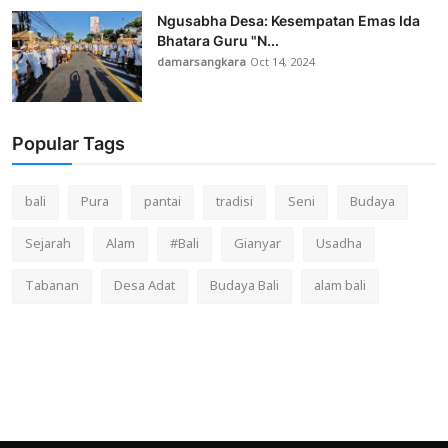
Ngusabha Desa: Kesempatan Emas Ida
Bhatara Guru "N...
damarsangkara
Oct 14, 2024
Popular Tags
bali
Pura
pantai
tradisi
Seni
Budaya
Sejarah
Alam
#Bali
Gianyar
Usadha
Tabanan
Desa Adat
Budaya Bali
alam bali