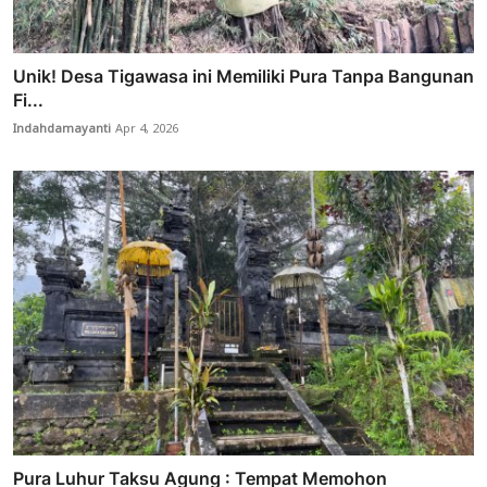
Unik! Desa Tigawasa ini Memiliki Pura Tanpa Bangunan
Fi...
Indahdamayanti
Apr 4, 2026
Pura Luhur Taksu Agung : Tempat Memohon