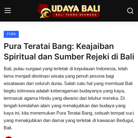
PURA
Home
Pura Teratai Bang: Keajaiban
Pura
Spiritual dan Sumber Rejeki di Bali
Desa Adat
Bali, pulau surgawi yang terletak di kepulauan Indonesia, telah
lama menjadi destinasi wisata yang penuh pesona bagi
Tradisi
wisatawan dari seluruh dunia. Salah satu hal yang membuat Bali
begitu istimewa adalah keberagaman budayanya yang kaya,
Kearifan lokal
termasuk agama Hindu yang diwarisi dari leluhur mereka. Di
tengah keindahan alam yang menakjubkan dan budaya yang
Alam Bali
kaya ini, kita menemukan Pura Teratai Bang, sebuah tempat suci
Seni
yang menakjubkan dan damai yang terletak di kawasan Bedugul,
Bali.
Kisah