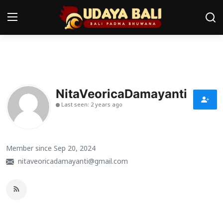
Home
Pura
NitaVeoricaDamayanti
Last seen: 2 years ago
Desa Adat
Tradisi
Member since Sep 20, 2024
Kearifan lokal
nitaveoricadamayanti@gmail.com
Alam Bali
Seni
Kisah