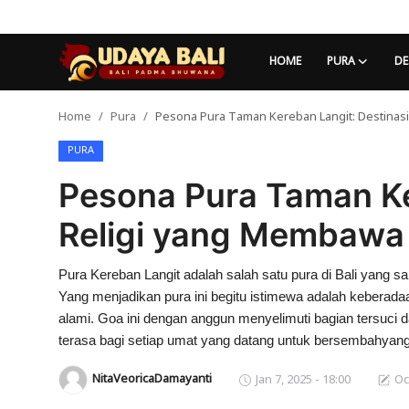
HOME
PURA
DE
Home
Pura
Pesona Pura Taman Kereban Langit: Destinas
Home
PURA
Pura
Pesona Pura Taman Ke
Desa Adat
Religi yang Membawa
Tradisi
Pura Kereban Langit adalah salah satu pura di Bali yang sar
Kearifan lokal
Yang menjadikan pura ini begitu istimewa adalah keberada
Alam Bali
alami. Goa ini dengan anggun menyelimuti bagian tersuci 
terasa bagi setiap umat yang datang untuk bersembahyang
Seni
NitaVeoricaDamayanti
Jan 7, 2025 - 18:00
Oc
Kisah