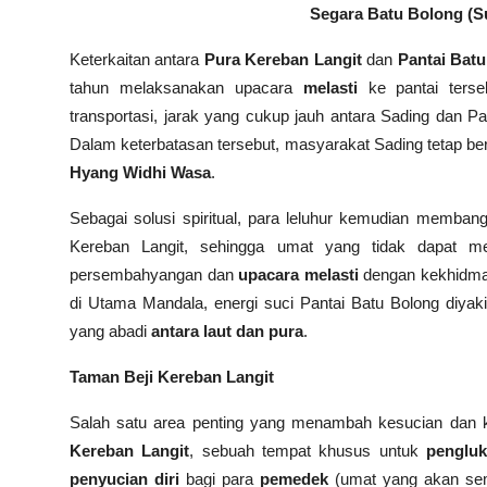
Segara Batu Bolong (Su
Keterkaitan antara
Pura Kereban Langit
dan
Pantai Bat
tahun melaksanakan upacara
melasti
ke pantai terse
transportasi, jarak yang cukup jauh antara Sading dan P
Dalam keterbatasan tersebut, masyarakat Sading tetap b
Hyang Widhi Wasa
.
Sebagai solusi spiritual, para leluhur kemudian memba
Kereban Langit, sehingga umat yang tidak dapat m
persembahyangan dan
upacara melasti
dengan kekhidmat
di Utama Mandala, energi suci Pantai Batu Bolong diyaki
yang abadi
antara laut dan pura
.
Taman Beji Kereban Langit
Salah satu area penting yang menambah kesucian dan 
Kereban Langit
, sebuah tempat khusus untuk
pengluk
penyucian diri
bagi para
pemedek
(umat yang akan se