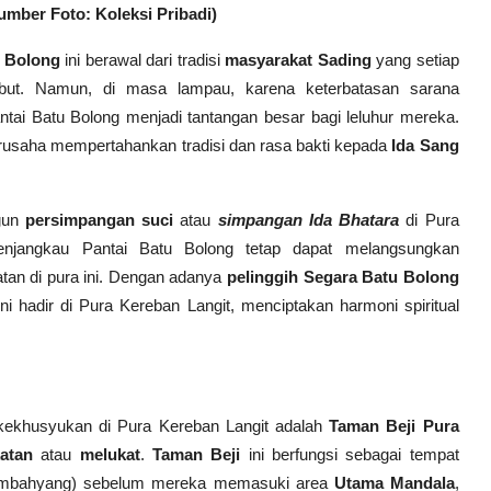
mber Foto: Koleksi Pribadi)
u Bolong
ini berawal dari tradisi
masyarakat
Sading
yang setiap
but. Namun, di masa lampau, karena keterbatasan sarana
antai Batu Bolong menjadi tantangan besar bagi leluhur mereka.
erusaha mempertahankan tradisi dan rasa bakti kepada
Ida Sang
ngun
persimpangan suci
atau
simpangan Ida Bhatara
di Pura
enjangkau Pantai Batu Bolong tetap dapat melangsungkan
an di pura ini. Dengan adanya
pelinggih Segara Batu Bolong
ni hadir di Pura Kereban Langit, menciptakan harmoni spiritual
kekhusyukan di Pura Kereban Langit adalah
Taman Beji Pura
atan
atau
melukat
.
Taman Beji
ini berfungsi sebagai tempat
mbahyang) sebelum mereka memasuki area
Utama Mandala
,