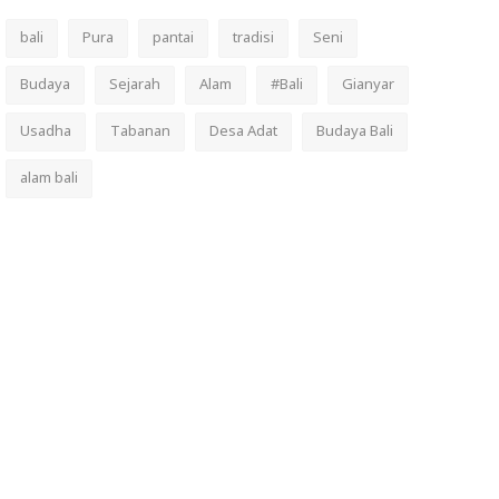
bali
Pura
pantai
tradisi
Seni
Budaya
Sejarah
Alam
#Bali
Gianyar
Usadha
Tabanan
Desa Adat
Budaya Bali
alam bali