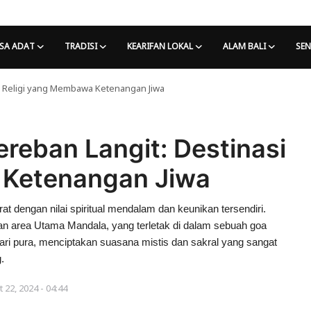
SA ADAT
TRADISI
KEARIFAN LOKAL
ALAM BALI
SEN
i Religi yang Membawa Ketenangan Jiwa
reban Langit: Destinasi
 Ketenangan Jiwa
at dengan nilai spiritual mendalam dan keunikan tersendiri.
an area Utama Mandala, yang terletak di dalam sebuah goa
dari pura, menciptakan suasana mistis dan sakral yang sangat
.
t 22, 2024 - 04:44