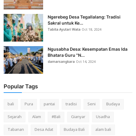
Ngerebeg Desa Tegallalang: Tradisi
Sakral untuk Ke...
Tabita Ayutari Wata
Oct 18, 2024
Ngusabha Desa: Kesempatan Emas Ida
Bhatara Guru "N...
damarsangkara
Oct 14, 2024
Popular Tags
bali
Pura
pantai
tradisi
Seni
Budaya
Sejarah
Alam
#Bali
Gianyar
Usadha
Tabanan
Desa Adat
Budaya Bali
alam bali