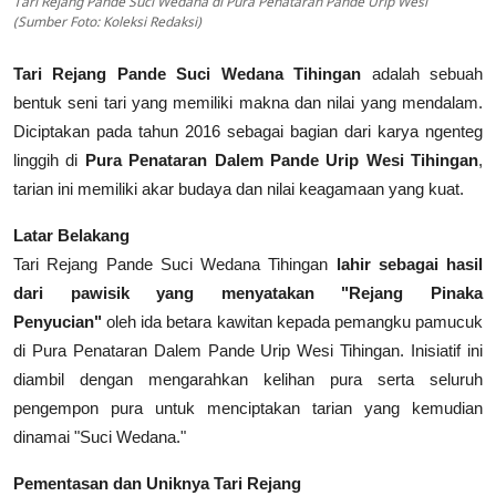
Tari Rejang Pande Suci Wedana di Pura Penataran Pande Urip Wesi
(Sumber Foto: Koleksi Redaksi)
Tari Rejang Pande Suci Wedana Tihingan
adalah sebuah
bentuk seni tari yang memiliki makna dan nilai yang mendalam.
Diciptakan pada tahun 2016 sebagai bagian dari karya ngenteg
linggih di
Pura Penataran Dalem Pande Urip Wesi Tihingan
,
tarian ini memiliki akar budaya dan nilai keagamaan yang kuat.
Latar Belakang
Tari Rejang Pande Suci Wedana Tihingan
lahir sebagai hasil
dari pawisik yang menyatakan "Rejang Pinaka
Penyucian"
oleh ida betara kawitan kepada pemangku pamucuk
di Pura Penataran Dalem Pande Urip Wesi Tihingan. Inisiatif ini
diambil dengan mengarahkan kelihan pura serta seluruh
pengempon pura untuk menciptakan tarian yang kemudian
dinamai "Suci Wedana."
Pementasan dan Uniknya Tari Rejang