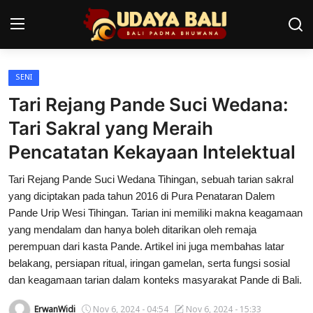
SENI
Home
Tari Rejang Pande Suci Wedana:
Pura
Tari Sakral yang Meraih
Pencatatan Kekayaan Intelektual
Desa Adat
Tari Rejang Pande Suci Wedana Tihingan, sebuah tarian sakral
Tradisi
yang diciptakan pada tahun 2016 di Pura Penataran Dalem
Kearifan lokal
Pande Urip Wesi Tihingan. Tarian ini memiliki makna keagamaan
yang mendalam dan hanya boleh ditarikan oleh remaja
Alam Bali
perempuan dari kasta Pande. Artikel ini juga membahas latar
belakang, persiapan ritual, iringan gamelan, serta fungsi sosial
Seni
dan keagamaan tarian dalam konteks masyarakat Pande di Bali.
Kisah
ErwanWidi
Nov 6, 2024 - 04:54
Nov 6, 2024 - 15:33