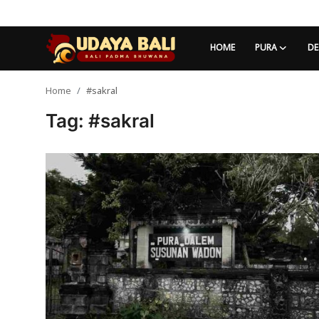
HOME
PURA
DE
Home
#sakral
Home
Tag: #sakral
Pura
Desa Adat
Tradisi
Kearifan lokal
Alam Bali
Seni
Kisah