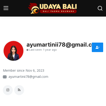
Home
Pura
ayumartinii78@gmail.com
Last seen: 1 year ago
Desa Adat
Tradisi
Member since Nov 6, 2023
Kearifan lokal
ayumartinii78@gmail.com
Alam Bali
Seni
Kisah