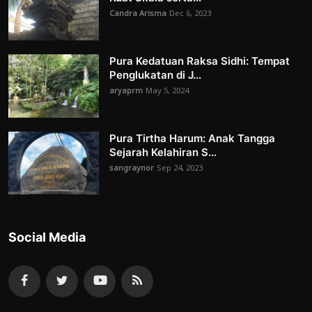
Candra Arisma
Dec 6, 2023
Pura Kedatuan Raksa Sidhi: Tempat
Penglukatan di J...
aryaprm
May 5, 2024
Pura Tirtha Harum: Anak Tangga
Sejarah Kelahiran S...
sangraynor
Sep 24, 2023
Social Media