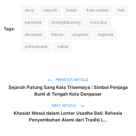
desa
sejarah
kutuh
kuta selatan
bali
pandawa
nirangdukuning
nusa dua
Tags:
desaadat
benoa
ungasan
legenda
pohonkutuh
sakral
PREVIOUS ARTICLE
Sejarah Patung Sang Kala Trisemaya : Simbol Penjaga
Bumi di Tengah Kota Denpasar
NEXT ARTICLE
Khasiat Mesui dalam Lontar Usadha Bali: Rahasia
Penyembuhan Alami dari Tradisi L...