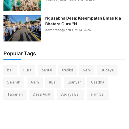
Ngusabha Desa: Kesempatan Emas Ida
Bhatara Guru "N...
damarsangkara
Oct 14, 2024
Popular Tags
bali
Pura
pantai
tradisi
Seni
Budaya
Sejarah
Alam
#Bali
Gianyar
Usadha
Tabanan
Desa Adat
Budaya Bali
alam bali