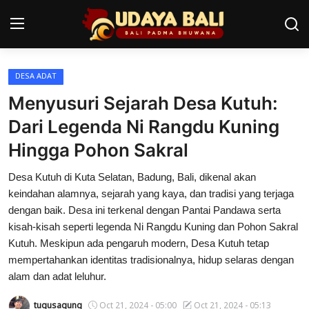
DESA ADAT
Home
Menyusuri Sejarah Desa Kutuh:
Pura
Dari Legenda Ni Rangdu Kuning
Hingga Pohon Sakral
Desa Adat
Desa Kutuh di Kuta Selatan, Badung, Bali, dikenal akan
Tradisi
keindahan alamnya, sejarah yang kaya, dan tradisi yang terjaga
Kearifan lokal
dengan baik. Desa ini terkenal dengan Pantai Pandawa serta
kisah-kisah seperti legenda Ni Rangdu Kuning dan Pohon Sakral
Alam Bali
Kutuh. Meskipun ada pengaruh modern, Desa Kutuh tetap
mempertahankan identitas tradisionalnya, hidup selaras dengan
Seni
alam dan adat leluhur.
Kisah
tugusagung
Oct 21, 2024 - 05:00
Oct 21, 2024 - 05:13