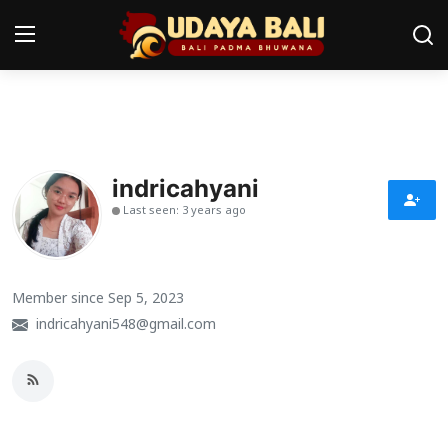
Home
Pura
indricahyani
Last seen: 3 years ago
Desa Adat
Tradisi
Member since Sep 5, 2023
Kearifan lokal
indricahyani548@gmail.com
Alam Bali
Seni
Kisah