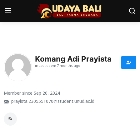
Home
Pura
Komang Adi Prayista
Last seen: 7 months ago
Desa Adat
Tradisi
Member since Sep 20, 2024
Kearifan lokal
prayista.2305551070@student.unud.ac.id
Alam Bali
Seni
Kisah