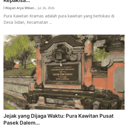
Kepakisa...
I Wayan Arya Wikan...
Jul 26, 2026
Usadha
Pura Kawitan Kramas adalah pura kawitan yang berlokasi di
Desa Sidan, Kecamatan ...
Indonesia
Jejak yang Dijaga Waktu: Pura Kawitan Pusat
Pasek Dalem...