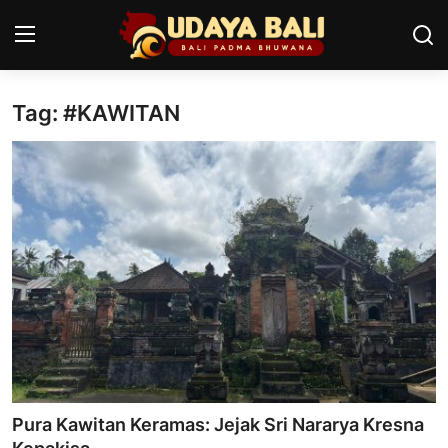
Tag: #KAWITAN
Home
Pura
Desa Adat
Tradisi
Kearifan lokal
Alam Bali
Seni
Pura Kawitan Keramas: Jejak Sri Nararya Kresna
Kisah