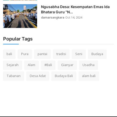
Ngusabha Desa: Kesempatan Emas Ida
Bhatara Guru "N...
damarsangkara
Oct 14, 2024
Popular Tags
bali
Pura
pantai
tradisi
Seni
Budaya
Sejarah
Alam
#Bali
Gianyar
Usadha
Tabanan
Desa Adat
Budaya Bali
alam bali