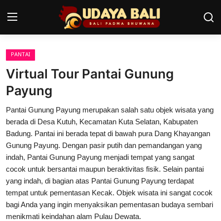
PANTAI
Home
Virtual Tour Pantai Gunung
Pura
Payung
Desa Adat
Pantai Gunung Payung merupakan salah satu objek wisata yang
berada di Desa Kutuh, Kecamatan Kuta Selatan, Kabupaten
Tradisi
Badung. Pantai ini berada tepat di bawah pura Dang Khayangan
Gunung Payung. Dengan pasir putih dan pemandangan yang
Kearifan lokal
indah, Pantai Gunung Payung menjadi tempat yang sangat
cocok untuk bersantai maupun beraktivitas fisik. Selain pantai
Alam Bali
yang indah, di bagian atas Pantai Gunung Payung terdapat
Seni
tempat untuk pementasan Kecak. Objek wisata ini sangat cocok
bagi Anda yang ingin menyaksikan pementasan budaya sembari
Kisah
menikmati keindahan alam Pulau Dewata.