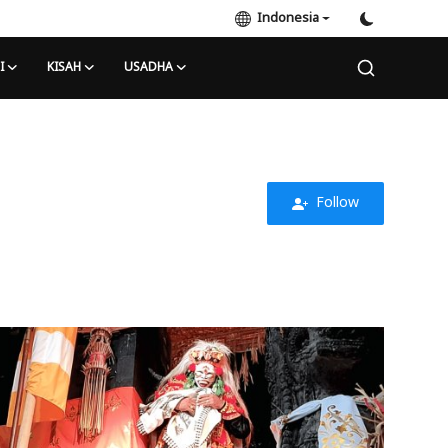
Indonesia
I
KISAH
USADHA
Follow