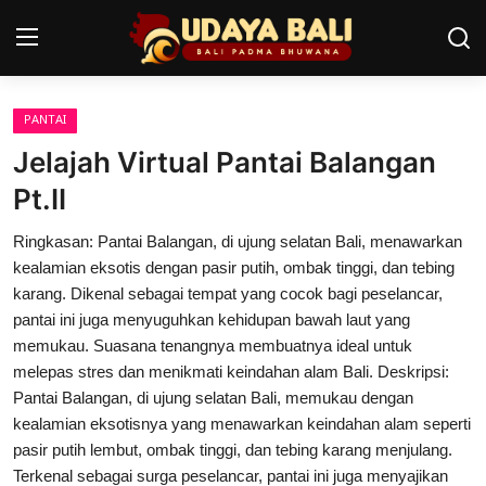
PANTAI
Home
Jelajah Virtual Pantai Balangan
Pura
Pt.II
Desa Adat
Ringkasan: Pantai Balangan, di ujung selatan Bali, menawarkan
kealamian eksotis dengan pasir putih, ombak tinggi, dan tebing
Tradisi
karang. Dikenal sebagai tempat yang cocok bagi peselancar,
pantai ini juga menyuguhkan kehidupan bawah laut yang
Kearifan lokal
memukau. Suasana tenangnya membuatnya ideal untuk
melepas stres dan menikmati keindahan alam Bali. Deskripsi:
Alam Bali
Pantai Balangan, di ujung selatan Bali, memukau dengan
Seni
kealamian eksotisnya yang menawarkan keindahan alam seperti
pasir putih lembut, ombak tinggi, dan tebing karang menjulang.
Kisah
Terkenal sebagai surga peselancar, pantai ini juga menyajikan