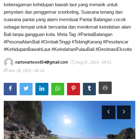
keberagaman kehidupan bawah laut yang menarik untuk
Usadha
penyelam dan penggemar snorkeling. Suasana tenang dan
suasana pantai yang alami membuat Pantai Balangan cocok
Indonesia
sebagai tempat untuk bersantai dan menikmati keindahan alam
Bali tanpa gangguan kota. Meta Tag :#PantaiBalangan
#PesonaAlamBali #OmbakTinggi #TebingKarang #Peselancar
#KehidupanBawahLaut #KeindahanPulauBali #DestinasiEksotis
nartonartooo654@gmail.com
Aug 31, 2024 - 08:32
Dec 28, 2023 - 05:24