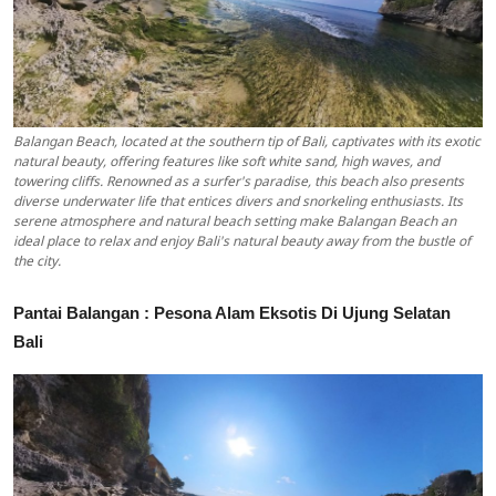
Balangan Beach, located at the southern tip of Bali, captivates with its exotic
natural beauty, offering features like soft white sand, high waves, and
towering cliffs. Renowned as a surfer's paradise, this beach also presents
diverse underwater life that entices divers and snorkeling enthusiasts. Its
serene atmosphere and natural beach setting make Balangan Beach an
ideal place to relax and enjoy Bali's natural beauty away from the bustle of
the city.
Pantai Balangan : Pesona Alam Eksotis Di Ujung Selatan
Bali