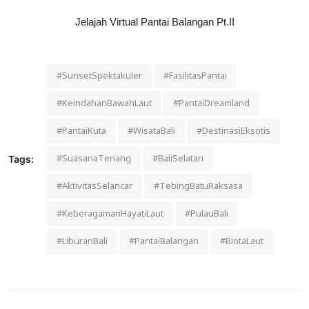
Jelajah Virtual Pantai Balangan Pt.II
#SunsetSpektakuler
#FasilitasPantai
#KeindahanBawahLaut
#PantaiDreamland
#PantaiKuta
#WisataBali
#DestinasiEksotis
#SuasanaTenang
#BaliSelatan
Tags:
#AktivitasSelancar
#TebingBatuRaksasa
#KeberagamanHayatiLaut
#PulauBali
#LiburanBali
#PantaiBalangan
#BiotaLaut