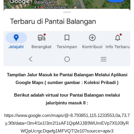
Tampilan Jalur Masuk ke Pantai Balangan Melalui Aplikasi
Google Maps ( sumber gambar : Koleksi Pribadi )
Berikut adalah virtual tour Pantai Balangan melalui
jalur/pintu masuk II :
https://www.google.com/maps/@-8.793851,115.1233553,0a,73.7
y,90t/data=!3m4!1e1!3m2!1sAF1QipMJJB9WUmEVp7X0J0fyR
WQpUcrgcDqwfg1MFVQT!2e10?source=apiv3