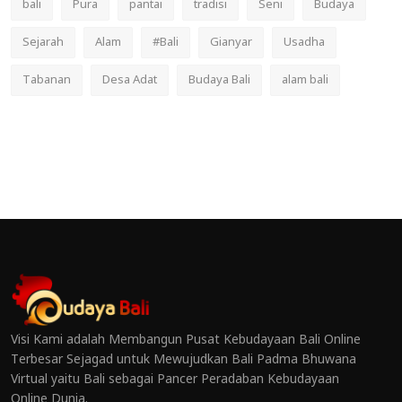
bali
Pura
pantai
tradisi
Seni
Budaya
Sejarah
Alam
#Bali
Gianyar
Usadha
Tabanan
Desa Adat
Budaya Bali
alam bali
Visi Kami adalah Membangun Pusat Kebudayaan Bali Online
Terbesar Sejagad untuk Mewujudkan Bali Padma Bhuwana
Virtual yaitu Bali sebagai Pancer Peradaban Kebudayaan
Online Dunia.