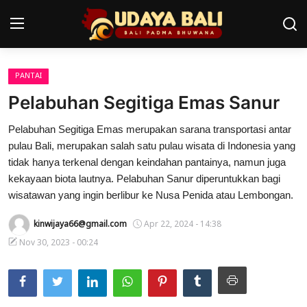
PANTAI
Home
Pelabuhan Segitiga Emas Sanur
Pura
Pelabuhan Segitiga Emas merupakan sarana transportasi antar
pulau Bali, merupakan salah satu pulau wisata di Indonesia yang
Desa Adat
tidak hanya terkenal dengan keindahan pantainya, namun juga
Tradisi
kekayaan biota lautnya. Pelabuhan Sanur diperuntukkan bagi
wisatawan yang ingin berlibur ke Nusa Penida atau Lembongan.
Kearifan lokal
kinwijaya66@gmail.com
Apr 22, 2024 - 14:38
Alam Bali
Nov 30, 2023 - 00:24
Seni
Kisah