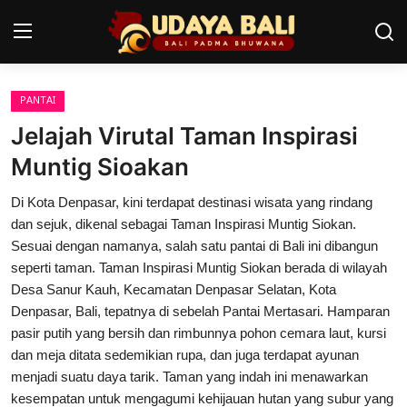
PANTAI
Home
Jelajah Virutal Taman Inspirasi
Pura
Muntig Sioakan
Desa Adat
Di Kota Denpasar, kini terdapat destinasi wisata yang rindang
dan sejuk, dikenal sebagai Taman Inspirasi Muntig Siokan.
Tradisi
Sesuai dengan namanya, salah satu pantai di Bali ini dibangun
seperti taman. Taman Inspirasi Muntig Siokan berada di wilayah
Kearifan lokal
Desa Sanur Kauh, Kecamatan Denpasar Selatan, Kota
Denpasar, Bali, tepatnya di sebelah Pantai Mertasari. Hamparan
Alam Bali
pasir putih yang bersih dan rimbunnya pohon cemara laut, kursi
Seni
dan meja ditata sedemikian rupa, dan juga terdapat ayunan
menjadi suatu daya tarik. Taman yang indah ini menawarkan
Kisah
kesempatan untuk mengagumi kehijauan hutan yang subur yang