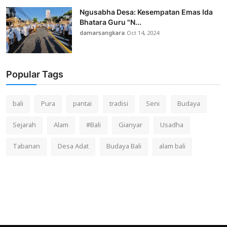
Ngusabha Desa: Kesempatan Emas Ida
Bhatara Guru "N...
damarsangkara
Oct 14, 2024
Popular Tags
bali
Pura
pantai
tradisi
Seni
Budaya
Sejarah
Alam
#Bali
Gianyar
Usadha
Tabanan
Desa Adat
Budaya Bali
alam bali