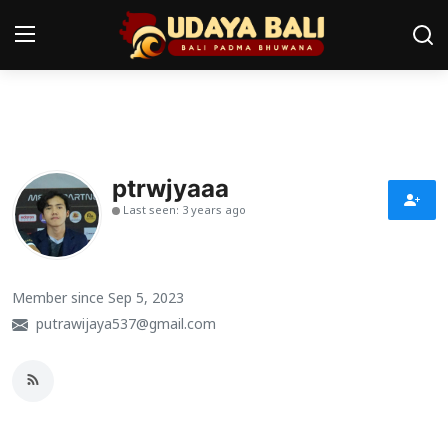
Home
Pura
ptrwjyaaa
Last seen: 3 years ago
Desa Adat
Tradisi
Member since Sep 5, 2023
Kearifan lokal
putrawijaya537@gmail.com
Alam Bali
Seni
Kisah