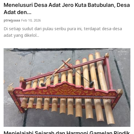
Menelusuri Desa Adat Jero Kuta Batubulan, Desa
Adat den...
ptrwjyaaa
Feb 10, 2026
Di setiap sudut dari pulau seribu pura ini, terdapat desa-desa
adat yang dikelol...
Menjelajahi Sejarah dan Harmoni Gamelan Rindik