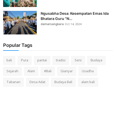
Ngusabha Desa: Kesempatan Emas Ida
Bhatara Guru "N...
damarsangkara
Oct 14, 2024
Popular Tags
bali
Pura
pantai
tradisi
Seni
Budaya
Sejarah
Alam
#Bali
Gianyar
Usadha
Tabanan
Desa Adat
Budaya Bali
alam bali