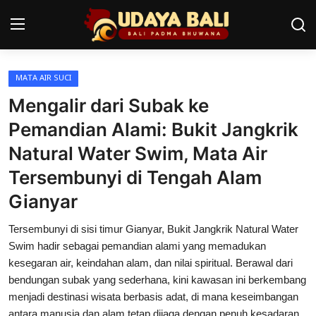
MATA AIR SUCI
Home
Mengalir dari Subak ke
Pura
Pemandian Alami: Bukit Jangkrik
Natural Water Swim, Mata Air
Desa Adat
Tersembunyi di Tengah Alam
Tradisi
Gianyar
Kearifan lokal
Tersembunyi di sisi timur Gianyar, Bukit Jangkrik Natural Water
Alam Bali
Swim hadir sebagai pemandian alami yang memadukan
kesegaran air, keindahan alam, dan nilai spiritual. Berawal dari
Seni
bendungan subak yang sederhana, kini kawasan ini berkembang
menjadi destinasi wisata berbasis adat, di mana keseimbangan
Kisah
antara manusia dan alam tetap dijaga dengan penuh kesadaran.