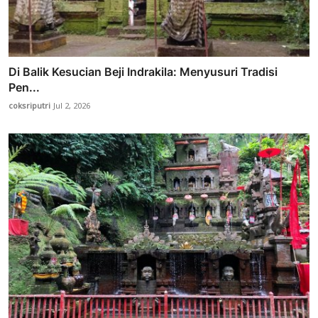
Di Balik Kesucian Beji Indrakila: Menyusuri Tradisi
Pen...
coksriputri
Jul 2, 2026