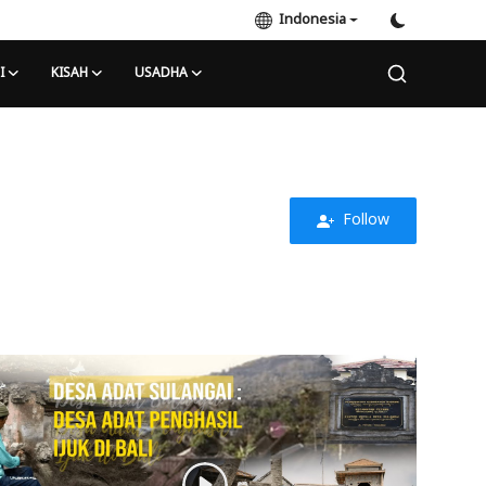
Indonesia
I
KISAH
USADHA
Follow