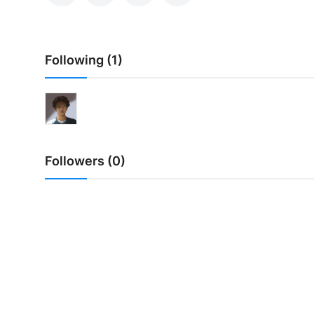
Usadha
Indonesia
Following (1)
Followers (0)