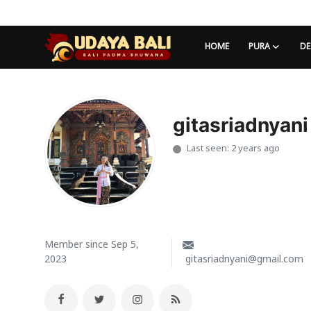
HOME
PURA
DE
Home
Pura
gitasriadnyani
Last seen: 2 years ago
Desa Adat
Tradisi
Kearifan lokal
Alam Bali
Member since Sep 5,
2023
gitasriadnyani@gmail.com
Seni
Kisah