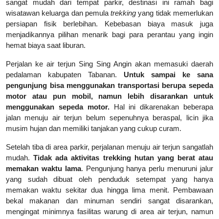
sangat mudah dari tempat parkir, destinasi ini ramah bagi
wisatawan keluarga dan pemula
trekking
yang tidak memerlukan
persiapan fisik berlebihan. Kebebasan biaya masuk juga
menjadikannya pilihan menarik bagi para perantau yang ingin
hemat biaya saat liburan.
Perjalan ke air terjun Sing Sing Angin akan memasuki daerah
pedalaman kabupaten Tabanan.
Untuk sampai ke sana
pengunjung bisa menggunakan transportasi berupa sepeda
motor atau pun mobil, namun lebih disarankan untuk
menggunakan sepeda motor.
Hal ini dikarenakan beberapa
jalan menuju air terjun belum sepenuhnya beraspal, licin jika
musim hujan dan memiliki tanjakan yang cukup curam.
Setelah tiba di area parkir, perjalanan menuju air terjun sangatlah
mudah.
Tidak ada aktivitas trekking hutan yang berat atau
memakan waktu lama
. Pengunjung hanya perlu menuruni jalur
yang sudah dibuat oleh penduduk setempat yang hanya
memakan waktu sekitar dua hingga lima menit. Pembawaan
bekal makanan dan minuman sendiri sangat disarankan,
mengingat minimnya fasilitas warung di area air terjun, namun