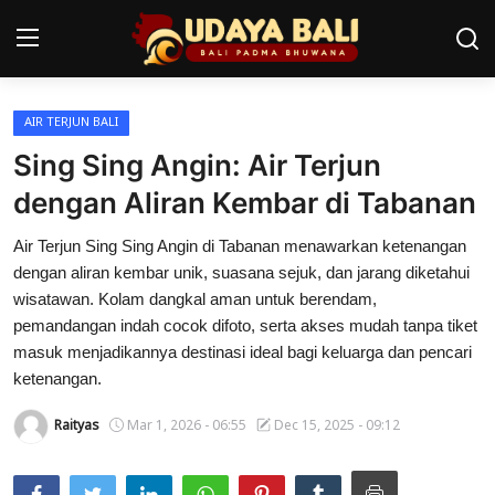
AIR TERJUN BALI
Home
Sing Sing Angin: Air Terjun
Pura
dengan Aliran Kembar di Tabanan
Desa Adat
Air Terjun Sing Sing Angin di Tabanan menawarkan ketenangan
dengan aliran kembar unik, suasana sejuk, dan jarang diketahui
Tradisi
wisatawan. Kolam dangkal aman untuk berendam,
pemandangan indah cocok difoto, serta akses mudah tanpa tiket
Kearifan lokal
masuk menjadikannya destinasi ideal bagi keluarga dan pencari
ketenangan.
Alam Bali
Raityas
Mar 1, 2026 - 06:55
Dec 15, 2025 - 09:12
Seni
Kisah