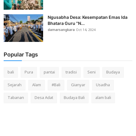
Ngusabha Desa: Kesempatan Emas Ida
Bhatara Guru "N...
damarsangkara
Oct 14, 2024
Popular Tags
bali
Pura
pantai
tradisi
Seni
Budaya
Sejarah
Alam
#Bali
Gianyar
Usadha
Tabanan
Desa Adat
Budaya Bali
alam bali