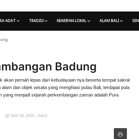
SA ADAT
TRADISI
KEARIFAN LOKAL
ALAM BALI
SEN
dung
 Tambangan Badung
tidak akan pernah lepas dari kebudayaan nya beserta tempat sakral
 alam dan objek wisata yang menghiasi pulau Bali, terdapat pula
lan yang menjadi sejarah perkembangan zaman adalah Pura
Nov 30, 2023 - 04:52