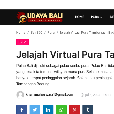
HOME
PURA
DE
Home
Bali 360
Pura
Jelajah Virtual Pura Tambangan Ba
Home
PURA
Pura
Jelajah Virtual Pura
Desa Adat
Tradisi
Pulau Bali dijuluki sebagai pulau seribu pura. Pulau Bali 
yang bisa kita temui di wilayah mana pun. Selain keindahan
Kearifan lokal
banyak tempat peninggalan sejarah. Salah satu peningga
Tambangan Badung.
Alam Bali
krisnamaheswara1@gmail.com
Jul 8, 2024 - 14:13
Seni
Kisah