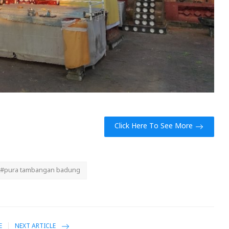
Click Here To See More
#pura tambangan badung
E
NEXT ARTICLE