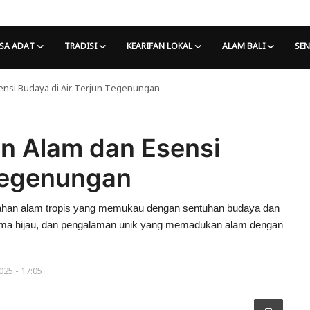
SA ADAT
TRADISI
KEARIFAN LOKAL
ALAM BALI
SEN
nsi Budaya di Air Terjun Tegenungan
 Alam dan Esensi
 Tegenungan
ndahan alam tropis yang memukau dengan sentuhan budaya dan
anorama hijau, dan pengalaman unik yang memadukan alam dengan
025 - 17:05