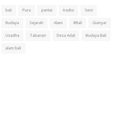
bali
Pura
pantai
tradisi
Seni
Budaya
Sejarah
Alam
#Bali
Gianyar
Usadha
Tabanan
Desa Adat
Budaya Bali
alam bali