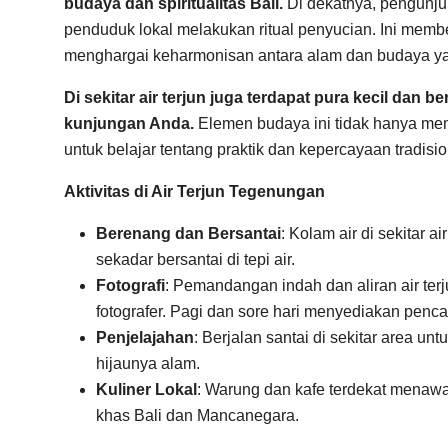
budaya dan spiritualitas Bali.
Di dekatnya, pengunj
penduduk lokal melakukan ritual penyucian. Ini mem
menghargai keharmonisan antara alam dan budaya ya
Di sekitar air terjun juga terdapat pura kecil dan
kunjungan Anda.
Elemen budaya ini tidak hanya mem
untuk belajar tentang praktik dan kepercayaan tradisi
Aktivitas di Air Terjun Tegenungan
Berenang dan Bersantai
: Kolam air di sekitar 
sekadar bersantai di tepi air.
Fotografi
: Pemandangan indah dan aliran air ter
fotografer. Pagi dan sore hari menyediakan pen
Penjelajahan
: Berjalan santai di sekitar area 
hijaunya alam.
Kuliner Lokal
: Warung dan kafe terdekat menaw
khas Bali dan Mancanegara.