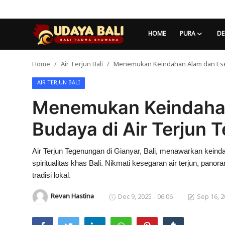
HOME
PURA
DE
Home
Air Terjun Bali
Menemukan Keindahan Alam dan Ese
Home
AIR TERJUN BALI
Pura
Menemukan Keindahan
Desa Adat
Budaya di Air Terjun
Tradisi
Air Terjun Tegenungan di Gianyar, Bali, menawarkan kei
Kearifan lokal
spiritualitas khas Bali. Nikmati kesegaran air terjun, p
Alam Bali
tradisi lokal.
Revan Hastina
Dec 9, 2025 - 06:06
Sep 16, 2
Seni
Kisah