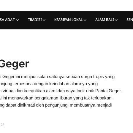
SA ADAT
TRADISI
KEARIFAN LOKAL
ALAM BALI
SEN
 Geger
i Geger ini menjadi salah satunya sebuah surga tropis yang
ngunjung terpesona dengan keindahan alamnya yang
 virtual dari kecantikan alami dan daya tarik unik Pantai Geger.
ntai ini menawarkan pengalaman liburan yang tak terlupakan.
 yang dapat dinikmati oleh pengunjung, membuatnya menjadi
:23