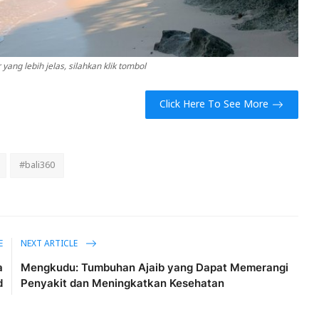
ang lebih jelas, silahkan klik tombol
Click Here To See More
#bali360
E
NEXT ARTICLE
a
Mengkudu: Tumbuhan Ajaib yang Dapat Memerangi
d
Penyakit dan Meningkatkan Kesehatan