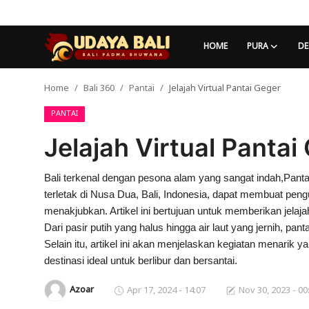
HOME
PURA
DE
Home
Bali 360
Pantai
Jelajah Virtual Pantai Geger
Home
PANTAI
Pura
Jelajah Virtual Pantai
Desa Adat
Tradisi
Bali terkenal dengan pesona alam yang sangat indah,Panta
terletak di Nusa Dua, Bali, Indonesia, dapat membuat pe
Kearifan lokal
menakjubkan. Artikel ini bertujuan untuk memberikan jelajah
Dari pasir putih yang halus hingga air laut yang jernih, pa
Alam Bali
Selain itu, artikel ini akan menjelaskan kegiatan menarik
destinasi ideal untuk berlibur dan bersantai.
Seni
Azoar
Apr 17, 2024 - 14:07
Nov 30, 2023 - 00
Kisah