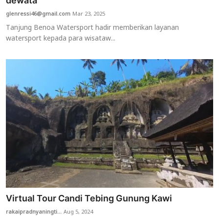
dewata
glenressi46@gmail.com
Mar 23, 2025
Usadha
Tanjung Benoa Watersport hadir memberikan layanan
watersport kepada para wisataw...
Indonesia
Virtual Tour Candi Tebing Gunung Kawi
rakaipradnyaningti...
Aug 5, 2024