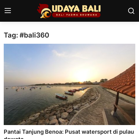
Tag: #bali360
Home
Pura
Desa Adat
Tradisi
Kearifan lokal
Alam Bali
Seni
Pantai Tanjung Benoa: Pusat watersport di pulau
Kisah