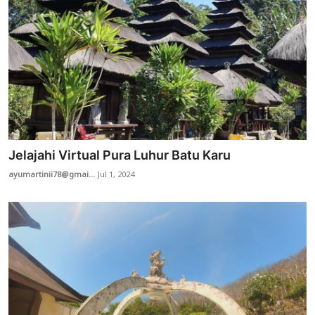
Jelajahi Virtual Pura Luhur Batu Karu
ayumartinii78@gmai...
Jul 1, 2024