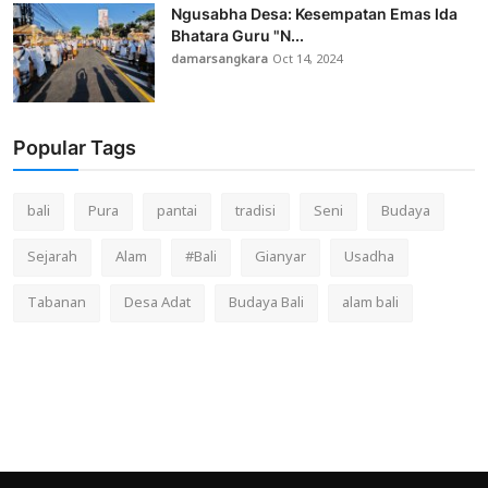
Ngusabha Desa: Kesempatan Emas Ida
Bhatara Guru "N...
damarsangkara
Oct 14, 2024
Popular Tags
bali
Pura
pantai
tradisi
Seni
Budaya
Sejarah
Alam
#Bali
Gianyar
Usadha
Tabanan
Desa Adat
Budaya Bali
alam bali