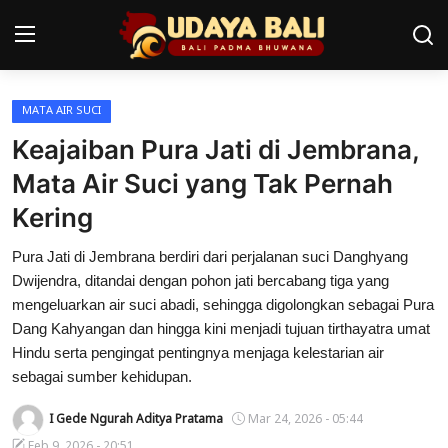
MATA AIR SUCI
Home
Keajaiban Pura Jati di Jembrana,
Pura
Mata Air Suci yang Tak Pernah
Kering
Desa Adat
Pura Jati di Jembrana berdiri dari perjalanan suci Danghyang
Tradisi
Dwijendra, ditandai dengan pohon jati bercabang tiga yang
Kearifan lokal
mengeluarkan air suci abadi, sehingga digolongkan sebagai Pura
Dang Kahyangan dan hingga kini menjadi tujuan tirthayatra umat
Alam Bali
Hindu serta pengingat pentingnya menjaga kelestarian air
sebagai sumber kehidupan.
Seni
I Gede Ngurah Aditya Pratama
Mar 24, 2026 - 05:44
Kisah
Feb 9, 2026 - 20:51