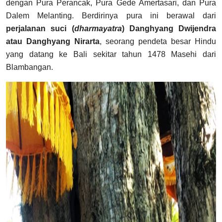
dengan Pura Perancak, Pura Gede Amertasari, dan Pura
Dalem Melanting. Berdirinya pura ini berawal dari
perjalanan suci (
dharmayatra
) Danghyang Dwijendra
atau Danghyang Nirarta
, seorang pendeta besar Hindu
yang datang ke Bali sekitar tahun 1478 Masehi dari
Blambangan.