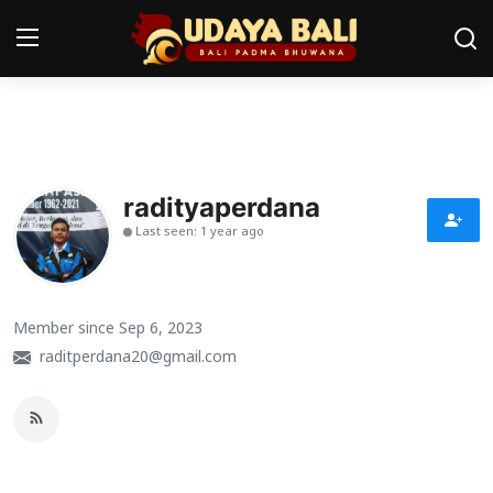
Home
Pura
radityaperdana
Last seen: 1 year ago
Desa Adat
Tradisi
Member since Sep 6, 2023
Kearifan lokal
raditperdana20@gmail.com
Alam Bali
Seni
Kisah