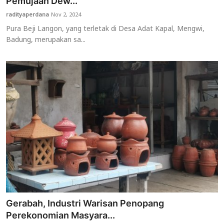
Pemujaan Dew...
radityaperdana
Nov 2, 2024
Pura Beji Langon, yang terletak di Desa Adat Kapal, Mengwi,
Badung, merupakan sa...
Gerabah, Industri Warisan Penopang
Perekonomian Masyara...