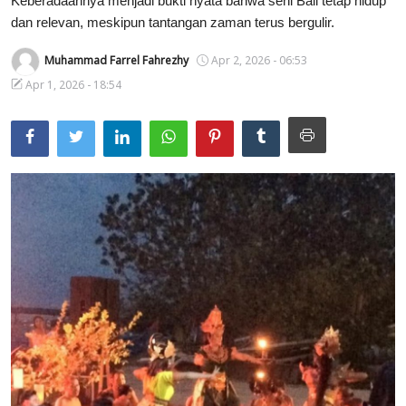
Keberadaannya menjadi bukti nyata bahwa seni Bali tetap hidup
dan relevan, meskipun tantangan zaman terus bergulir.
Usadha
Muhammad Farrel Fahrezhy
Apr 2, 2026 - 06:53
Indonesia
Apr 1, 2026 - 18:54