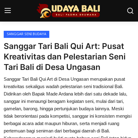
SANGGAR SENI BUDAYA
Home
Sanggar Tari Bali Qui Art: Pusat
Pura
Kreativitas dan Pelestarian Seni
Tari Bali di Desa Ungasan
Desa Adat
Sanggar Tari Bali Qui Art di Desa Ungasan merupakan pusat
Tradisi
kreativitas sekaligus wadah pelestarian seni tradisional Bali.
Kearifan lokal
Didirikan oleh Bapak Made Ardana lebih dari satu dekade lalu,
sanggar ini menaungi beragam kegiatan seni, mulai dari tari,
Alam Bali
gamelan, barong, hingga pertunjukan budaya lainnya. Meski
tidak berorientasi pada kompetisi, sanggar ini konsisten mengisi
Seni
berbagai acara adat maupun hiburan, serta menjadi ruang
pertemuan bagi seniman dari berbagai daerah di Bali.
Kisah