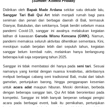
(Sumber: Koleksi Pribadi)
Didirikan oleh
Bapak Made Ardana
sekitar satu dekade lalu,
Sanggar Tari Bali Qui Art
telah menjadi rumah bagi para
seniman dan penari dari berbagai daerah di Bali, termasuk
Gianyar, Batubulan, dan sekitarnya. Sejak berdiri sebelum masa
pandemi Covid-19, sanggar ini awalnya melakukan kegiatan
latihan di kawasan
Garuda Wisnu Kencana (GWK)
. Namun,
pandemi memaksa seluruh aktivitas dihentikan sementara. Kini,
meskipun sudah berjalan lebih dari sepuluh tahun, kegiatan
sanggar belum kembali rutin, melainkan hanya berlangsung
beberapa kali saja sepanjang tahun 2025.
Sanggar ini tidak membatasi diri hanya pada
seni tari
. Sesuai
namanya yang kental dengan nuansa kreativitas, aktivitasnya
meliputi berbagai cabang seni tradisional Bali, mulai dari tabuh
gamelan, pertunjukan barong, hingga penggarapan kesenian
untuk
acara adat
maupun hiburan. Meski demikian, berbeda
dengan beberapa sanggar lain, Qui Art tidak berorientasi pada
kompetisi. Sanggar ini lebih banyak berperan sebagai pengisi
acara pada berbagai event, baik itu pernikahan, pertunjukan