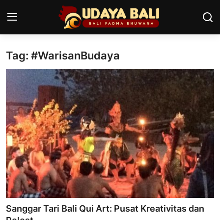
Tag: #WarisanBudaya
Home
Pura
Desa Adat
Tradisi
Kearifan lokal
Alam Bali
Seni
Sanggar Tari Bali Qui Art: Pusat Kreativitas dan
Kisah