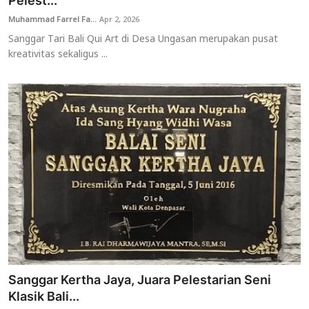
Pelest...
Muhammad Farrel Fa...
Apr 2, 2026
Usadha
Sanggar Tari Bali Qui Art di Desa Ungasan merupakan pusat
kreativitas sekaligus ...
Indonesia
Sanggar Kertha Jaya, Juara Pelestarian Seni
Klasik Bali...