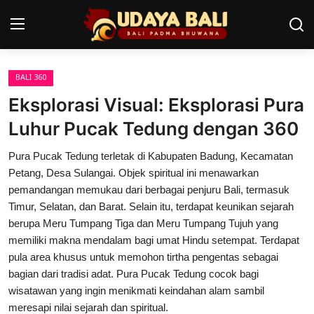
BALI 360
Home
Eksplorasi Visual: Eksplorasi Pura
Pura
Luhur Pucak Tedung dengan 360
Desa Adat
Pura Pucak Tedung terletak di Kabupaten Badung, Kecamatan
Petang, Desa Sulangai. Objek spiritual ini menawarkan
Tradisi
pemandangan memukau dari berbagai penjuru Bali, termasuk
Timur, Selatan, dan Barat. Selain itu, terdapat keunikan sejarah
Kearifan lokal
berupa Meru Tumpang Tiga dan Meru Tumpang Tujuh yang
memiliki makna mendalam bagi umat Hindu setempat. Terdapat
Alam Bali
pula area khusus untuk memohon tirtha pengentas sebagai
Seni
bagian dari tradisi adat. Pura Pucak Tedung cocok bagi
wisatawan yang ingin menikmati keindahan alam sambil
Kisah
meresapi nilai sejarah dan spiritual.