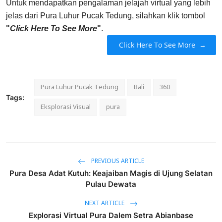
Untuk mendapatkan pengalaman jelajah virtual yang lebih
jelas dari Pura Luhur Pucak Tedung, silahkan klik tombol
"
Click Here To See More
"
.
Click Here To See More
→
Pura Luhur Pucak Tedung
Bali
360
Tags:
Eksplorasi Visual
pura
PREVIOUS ARTICLE
Pura Desa Adat Kutuh: Keajaiban Magis di Ujung Selatan
Pulau Dewata
NEXT ARTICLE
Explorasi Virtual Pura Dalem Setra Abianbase