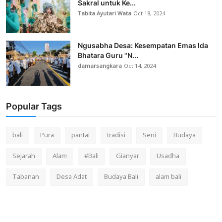
Sakral untuk Ke...
Tabita Ayutari Wata
Oct 18, 2024
Ngusabha Desa: Kesempatan Emas Ida
Bhatara Guru "N...
damarsangkara
Oct 14, 2024
Popular Tags
bali
Pura
pantai
tradisi
Seni
Budaya
Sejarah
Alam
#Bali
Gianyar
Usadha
Tabanan
Desa Adat
Budaya Bali
alam bali