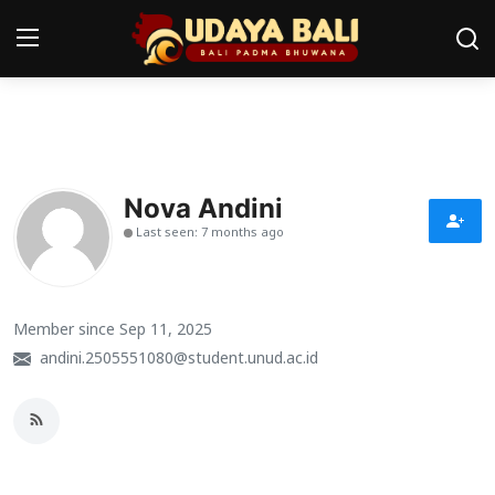
Home
Pura
Nova Andini
Last seen: 7 months ago
Desa Adat
Tradisi
Member since Sep 11, 2025
Kearifan lokal
andini.2505551080@student.unud.ac.id
Alam Bali
Seni
Kisah