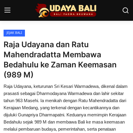
JEJAK BALI
Home
Raja Udayana dan Ratu
Pura
Mahendradatta Membawa
Bedahulu ke Zaman Keemasan
Desa Adat
(989 M)
Tradisi
Raja Udayana, keturunan Sri Kesari Warmadewa, dikenal dalam
Kearifan lokal
prasasti sebagai Dharmodayana Warmadewa dan lahir sekitar
tahun 963 Masehi. Ia menikah dengan Ratu Mahendradatta dari
Alam Bali
Kerajaan Medang, yang terkenal dengan kecantikannya dan
dijuluki Gunapriya Dharmapatni. Keduanya memimpin Kerajaan
Seni
Bedahulu sejak 989 M dan membawa Bali ke masa keemasan
Kisah
melalui pembaruan budaya, pemerintahan, serta penataan