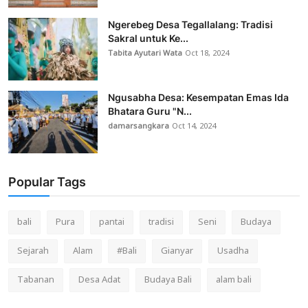
Ngerebeg Desa Tegallalang: Tradisi
Sakral untuk Ke...
Tabita Ayutari Wata
Oct 18, 2024
Ngusabha Desa: Kesempatan Emas Ida
Bhatara Guru "N...
damarsangkara
Oct 14, 2024
Popular Tags
bali
Pura
pantai
tradisi
Seni
Budaya
Sejarah
Alam
#Bali
Gianyar
Usadha
Tabanan
Desa Adat
Budaya Bali
alam bali