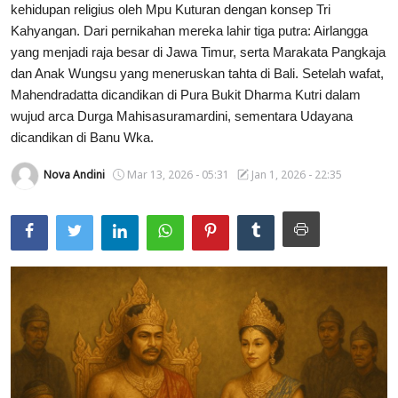
kehidupan religius oleh Mpu Kuturan dengan konsep Tri
Usadha
Kahyangan. Dari pernikahan mereka lahir tiga putra: Airlangga
yang menjadi raja besar di Jawa Timur, serta Marakata Pangkaja
Indonesia
dan Anak Wungsu yang meneruskan tahta di Bali. Setelah wafat,
Mahendradatta dicandikan di Pura Bukit Dharma Kutri dalam
wujud arca Durga Mahisasuramardini, sementara Udayana
dicandikan di Banu Wka.
Nova Andini
Mar 13, 2026 - 05:31
Jan 1, 2026 - 22:35