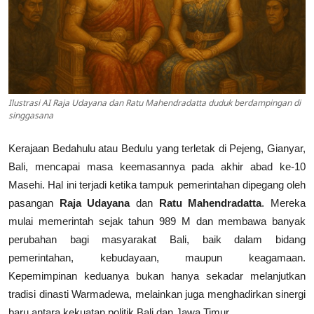
Ilustrasi AI Raja Udayana dan Ratu Mahendradatta duduk berdampingan di
singgasana
Kerajaan Bedahulu atau Bedulu yang terletak di Pejeng, Gianyar,
Bali, mencapai masa keemasannya pada akhir abad ke-10
Masehi. Hal ini terjadi ketika tampuk pemerintahan dipegang oleh
pasangan
Raja Udayana
dan
Ratu Mahendradatta
. Mereka
mulai memerintah sejak tahun 989 M dan membawa banyak
perubahan bagi masyarakat Bali, baik dalam bidang
pemerintahan, kebudayaan, maupun keagamaan.
Kepemimpinan keduanya bukan hanya sekadar melanjutkan
tradisi dinasti Warmadewa, melainkan juga menghadirkan sinergi
baru antara kekuatan politik Bali dan Jawa Timur.