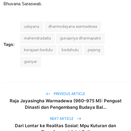
Bhuvana Saraswati.
udayana
dharmodayana warmadewa
mahendradatta
gunapriya dharmapatni
Tags:
kerajaan bedulu
bedahulu
pejeng
gianyar
PREVIOUS ARTICLE
Raja Jayasingha Warmadewa (960–975 M): Penguat
Dinasti dan Pengembang Budaya Bal...
NEXT ARTICLE
Dari Lontar ke Realitas Sosial: Mpu Kuturan dan