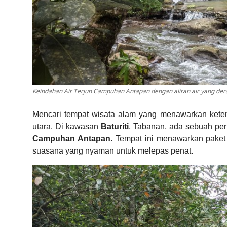
Keindahan Air Terjun Campuhan Antapan dengan aliran air yang deras
Mencari tempat wisata alam yang menawarkan keten
utara. Di kawasan
Baturiti
, Tabanan, ada sebuah pe
Campuhan Antapan
. Tempat ini menawarkan pake
suasana yang nyaman untuk melepas penat.