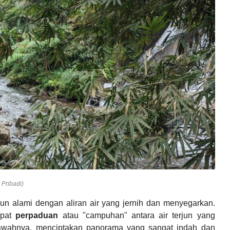
Pribadi)
un alami dengan aliran air yang jernih dan menyegarkan.
dapat
perpaduan
atau "campuhan" antara air terjun yang
awahnya, menciptakan panorama yang sangat indah dan