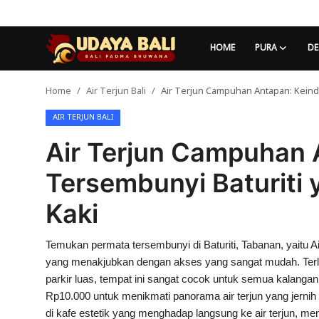
HOME
PURA
DE
Home
Air Terjun Bali
Air Terjun Campuhan Antapan: Keind
Home
AIR TERJUN BALI
Pura
Air Terjun Campuhan 
Desa Adat
Tersembunyi Baturiti 
Tradisi
Kaki
Kearifan lokal
Temukan permata tersembunyi di Baturiti, Tabanan, yaitu
Alam Bali
yang menakjubkan dengan akses yang sangat mudah. Terleta
Seni
parkir luas, tempat ini sangat cocok untuk semua kalangan
Rp10.000 untuk menikmati panorama air terjun yang jernih
Kisah
di kafe estetik yang menghadap langsung ke air terjun, m