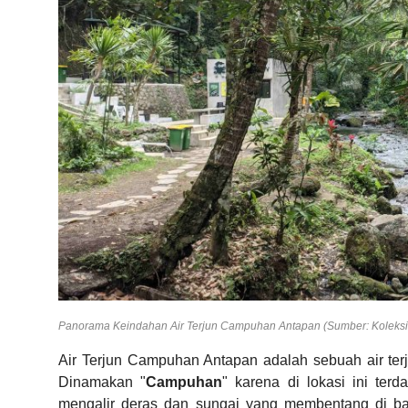
Panorama Keindahan Air Terjun Campuhan Antapan (Sumber: Koleksi 
Air Terjun Campuhan Antapan adalah sebuah air terj
Dinamakan "
Campuhan
" karena di lokasi ini ter
mengalir deras dan sungai yang membentang di b