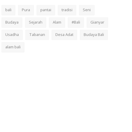
bali
Pura
pantai
tradisi
Seni
Budaya
Sejarah
Alam
#Bali
Gianyar
Usadha
Tabanan
Desa Adat
Budaya Bali
alam bali