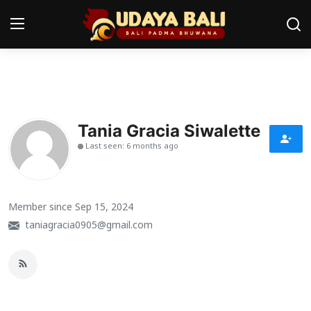
Home
Pura
Tania Gracia Siwalette
Last seen: 6 months ago
Desa Adat
Tradisi
Member since Sep 15, 2024
Kearifan lokal
taniagracia0905@gmail.com
Alam Bali
Seni
Kisah