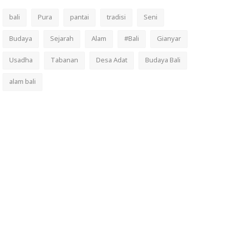
bali
Pura
pantai
tradisi
Seni
Budaya
Sejarah
Alam
#Bali
Gianyar
Usadha
Tabanan
Desa Adat
Budaya Bali
alam bali