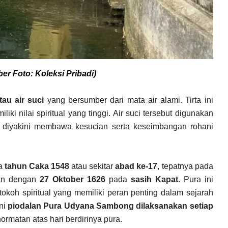
er Foto: Koleksi Pribadi)
atau air suci
yang bersumber dari mata air alami. Tirta ini
i nilai spiritual yang tinggi. Air suci tersebut digunakan
 diyakini membawa kesucian serta keseimbangan rohani
da
tahun Caka 1548
atau sekitar
abad ke-17
, tepatnya pada
tan dengan
27 Oktober 1626
pada
sasih Kapat
. Pura ini
tokoh spiritual yang memiliki peran penting dalam sejarah
ni
piodalan Pura Udyana Sambong dilaksanakan setiap
matan atas hari berdirinya pura. ㅤ