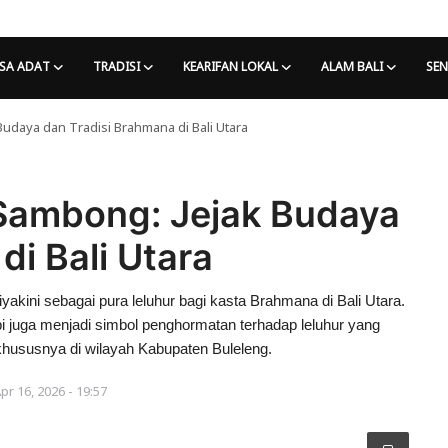
SA ADAT
TRADISI
KEARIFAN LOKAL
ALAM BALI
SEN
daya dan Tradisi Brahmana di Bali Utara
Sambong: Jejak Budaya
di Bali Utara
kini sebagai pura leluhur bagi kasta Brahmana di Bali Utara.
tapi juga menjadi simbol penghormatan terhadap leluhur yang
khususnya di wilayah Kabupaten Buleleng.
pr 16, 2026 - 19:57