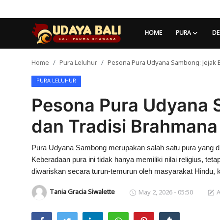
HOME
PURA
DE
Home
Pura Leluhur
Pesona Pura Udyana Sambong: Jejak Bu
Home
PURA LELUHUR
Pura
Pesona Pura Udyana 
Desa Adat
dan Tradisi Brahmana 
Tradisi
Pura Udyana Sambong merupakan salah satu pura yang diya
Kearifan lokal
Keberadaan pura ini tidak hanya memiliki nilai religius, te
Alam Bali
diwariskan secara turun-temurun oleh masyarakat Hindu, 
Tania Gracia Siwalette
May 2, 2026 - 05:50
A
Seni
Kisah