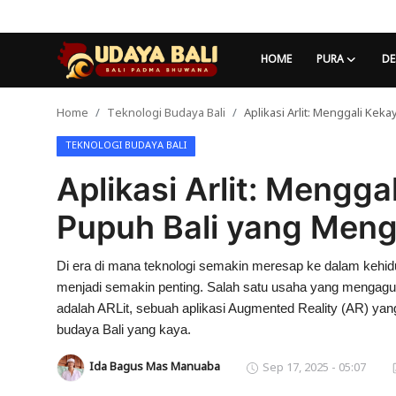
HOME
PURA
DE
Home
Teknologi Budaya Bali
Aplikasi Arlit: Menggali Ke
Home
TEKNOLOGI BUDAYA BALI
Pura
Aplikasi Arlit: Mengg
Desa Adat
Pupuh Bali yang Men
Tradisi
Di era di mana teknologi semakin meresap ke dalam kehidu
Kearifan lokal
menjadi semakin penting. Salah satu usaha yang mengagu
Alam Bali
adalah ARLit, sebuah aplikasi Augmented Reality (AR) ya
budaya Bali yang kaya.
Seni
Ida Bagus Mas Manuaba
Sep 17, 2025 - 05:07
Kisah