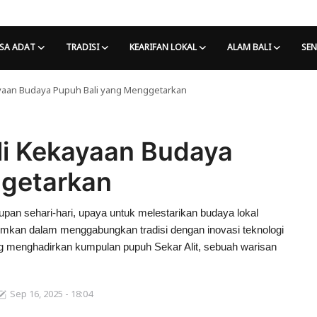
SA ADAT
TRADISI
KEARIFAN LOKAL
ALAM BALI
SEN
kayaan Budaya Pupuh Bali yang Menggetarkan
ali Kekayaan Budaya
ggetarkan
pan sehari-hari, upaya untuk melestarikan budaya lokal
mkan dalam menggabungkan tradisi dengan inovasi teknologi
ng menghadirkan kumpulan pupuh Sekar Alit, sebuah warisan
Sep 16, 2025 - 18:04