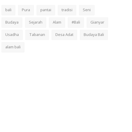
bali
Pura
pantai
tradisi
Seni
Budaya
Sejarah
Alam
#Bali
Gianyar
Usadha
Tabanan
Desa Adat
Budaya Bali
alam bali