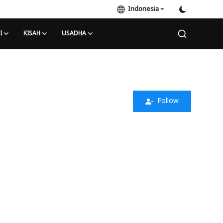
Indonesia
I
KISAH
USADHA
Follow