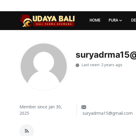
HOME
PURA
DE
Home
Pura
suryadrma15
Last seen: 2 years ago
Desa Adat
Tradisi
Kearifan lokal
Alam Bali
Member since Jan 30,
2025
suryadrma15@gmail.com
Seni
Kisah