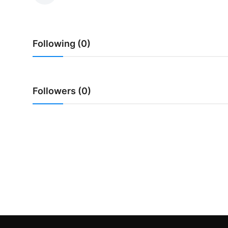
Usadha
Indonesia
Following (0)
Followers (0)