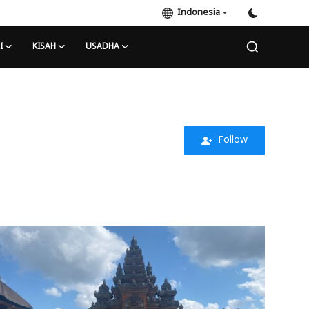
Indonesia
I
KISAH
USADHA
Follow