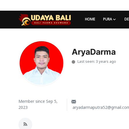
HOME
PURA
DE
Home
Pura
AryaDarma
Last seen: 3 years ago
Desa Adat
Tradisi
Kearifan lokal
Alam Bali
Member since Sep 5,
2023
aryadarmaputra52@gmail.co
Seni
Kisah