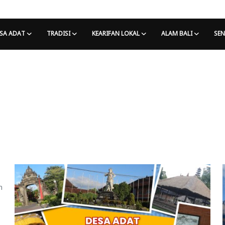
SA ADAT
TRADISI
KEARIFAN LOKAL
ALAM BALI
SEN
m