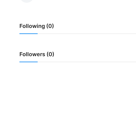
Usadha
Indonesia
Following (0)
Followers (0)