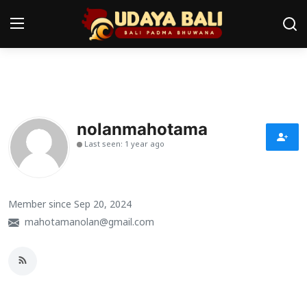
Home
Pura
nolanmahotama
Last seen: 1 year ago
Desa Adat
Tradisi
Member since Sep 20, 2024
Kearifan lokal
mahotamanolan@gmail.com
Alam Bali
Seni
Kisah