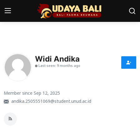
Home
Pura
Widi Andika
Last seen: 9 months ago
Desa Adat
Tradisi
Member since Sep 12, 2025
Kearifan lokal
andika.2505551069@student.unud.ac.id
Alam Bali
Seni
Kisah