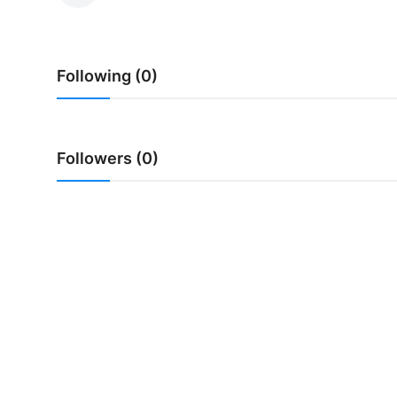
Usadha
Indonesia
Following (0)
Followers (0)