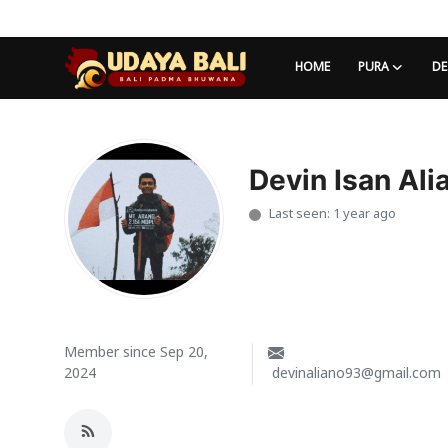
HOME
PURA
DE
Home
Pura
Devin Isan Ali
Last seen: 1 year ago
Desa Adat
Tradisi
Kearifan lokal
Alam Bali
Member since Sep 20,
2024
devinaliano93@gmail.com
Seni
Kisah