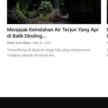
Menjejak Keindahan Air Terjun Yang Api
di Balik Dinding...
Devin Isan Aliano
May 22, 2025
Tersembunyi di dataran tinggi Bali yang mempesona,
terdapat sebuah destinasi wis...