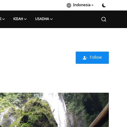
Indonesia
I
KISAH
USADHA
Follow