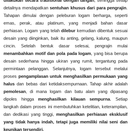
dilakukan secara tradisional dengan tangan
, sehingga setiap
detailnya mendapatkan
sentuhan khusus dari para pengrajin
.
Tahapan dimulai dengan peleburan logam berharga, seperti
emas, perak, atau platinum, yang menjadi bahan dasar
perhiasan. Logam yang telah
dilebur
kemudian dibentuk sesuai
desain yang diinginkan, baik itu anting, gelang, kalung, maupun
cincin. Setelah bentuk dasar selesai, pengrajin mulai
menambahkan motif dan pola pada logam
, yang bisa berupa
desain sederhana hingga ukiran yang rumit, tergantung pada
permintaan pelanggan. Selanjutnya, logam tersebut melalui
proses
pengamplasan untuk menghasilkan permukaan yang
halus
dan bebas dari ketidaksempurnaan. Tahap akhir adalah
pemolesan
, di mana logam dan batu alam yang dipasang
dipoles hingga
menghasilkan kilauan sempurna
. Setiap
langkah dalam proses ini membutuhkan ketelitian, keterampilan,
dan dedikasi yang tinggi,
menghasilkan perhiasan eksklusif
yang tidak hanya indah, tetapi juga memiliki nilai seni dan
keunikan tersendiri.