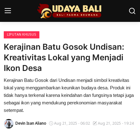
LIPUTAN KHUSUS
Home
Kerajinan Batu Gosok Undisan:
Pura
Kreativitas Lokal yang Menjadi
Ikon Desa
Desa Adat
Kerajinan Batu Gosok dari Undisan menjadi simbol kreativitas
Tradisi
lokal yang menggambarkan keunikan budaya desa. Produk ini
Kearifan lokal
tidak hanya terkenal karena keindahan dan fungsinya tetapi juga
sebagai ikon yang mendukung perekonomian masyarakat
Alam Bali
setempat.
Seni
Devin Isan Aliano
Aug 21, 2025 - 06:02
Aug 21, 2025 - 19:24
Kisah