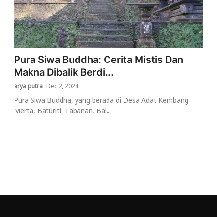
Pura Siwa Buddha: Cerita Mistis Dan
Makna Dibalik Berdi...
arya putra
Dec 2, 2024
Pura Siwa Buddha, yang berada di Desa Adat Kembang
Merta, Baturiti, Tabanan, Bal...