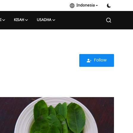
Indonesia
I
KISAH
USADHA
Follow