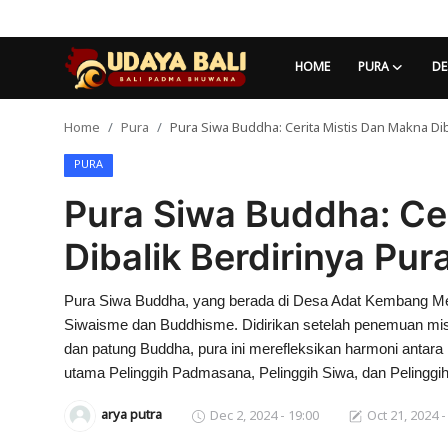
HOME
PURA
DE
Home
Pura
Pura Siwa Buddha: Cerita Mistis Dan Makna Di
Home
PURA
Pura
Pura Siwa Buddha: Ce
Desa Adat
Dibalik Berdirinya Pu
Tradisi
Pura Siwa Buddha, yang berada di Desa Adat Kembang Merta
Kearifan lokal
Siwaisme dan Buddhisme. Didirikan setelah penemuan mis
Alam Bali
dan patung Buddha, pura ini merefleksikan harmoni antara 
utama Pelinggih Padmasana, Pelinggih Siwa, dan Pelingg
Seni
arya putra
Dec 2, 2024 - 19:00
Oct 21, 2024 -
Kisah