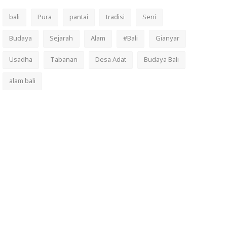
bali
Pura
pantai
tradisi
Seni
Budaya
Sejarah
Alam
#Bali
Gianyar
Usadha
Tabanan
Desa Adat
Budaya Bali
alam bali