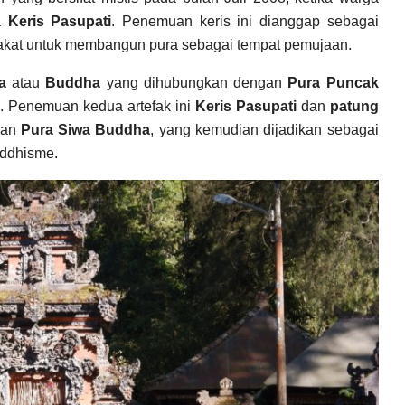
pa
Keris Pasupati
. Penemuan keris ini dianggap sebagai
rakat untuk membangun pura sebagai tempat pemujaan.
a
atau
Buddha
yang dihubungkan dengan
Pura Puncak
a. Penemuan kedua artefak ini
Keris Pasupati
dan
patung
nan
Pura Siwa Buddha
, yang kemudian dijadikan sebagai
uddhisme.