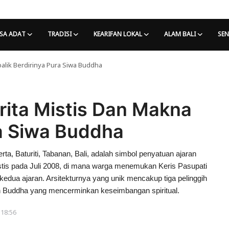
SA ADAT
TRADISI
KEARIFAN LOKAL
ALAM BALI
SEN
balik Berdirinya Pura Siwa Buddha
rita Mistis Dan Makna
ra Siwa Buddha
, Baturiti, Tabanan, Bali, adalah simbol penyatuan ajaran
tis pada Juli 2008, di mana warga menemukan Keris Pasupati
kedua ajaran. Arsitekturnya yang unik mencakup tiga pelinggih
ih Buddha yang mencerminkan keseimbangan spiritual.
 18:56